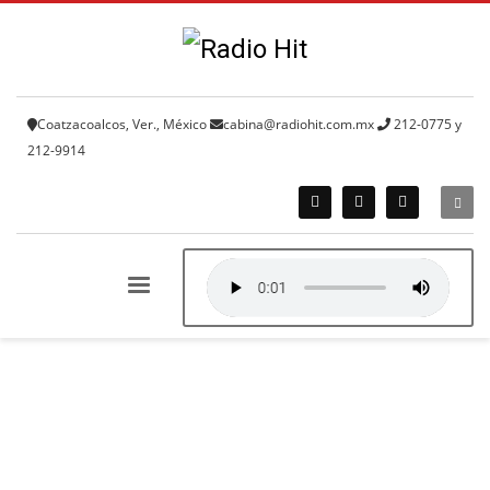
Coatzacoalcos, Ver., México
cabina@radiohit.com.mx
212-0775 y
212-9914