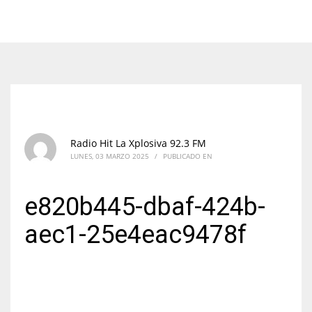
Radio Hit La Xplosiva 92.3 FM
LUNES, 03 MARZO 2025
/
PUBLICADO EN
e820b445-dbaf-424b-
aec1-25e4eac9478f