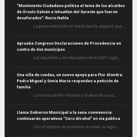
“Movimiento Ciudadano politiza el tema de los alcaldes
de Úrsulo Galván e Ixhuatlán del Sureste que fueron
desaforados”: Rocío Nahle
La gobernadora Rocío Nahle García, aseguró que ...
Aprueba Congreso Declaraciones de Procedencia en
contra de dos munícipes
Las diputadas y los diputados de la LXVII Legis...
Una silla de ruedas, un nuevo apoyo para Flor Alondra:
Pedro Miguel y Sonia Marie responden a petición de
familia
La sonrisa de Flor Alondra y el alivio de sus p...
Llama Gobierno Municipal a la sana convivencia:
continuarán operativos “Cero Alcohol” en vía pública
Con el objetivo de preservar el orden, la segur...