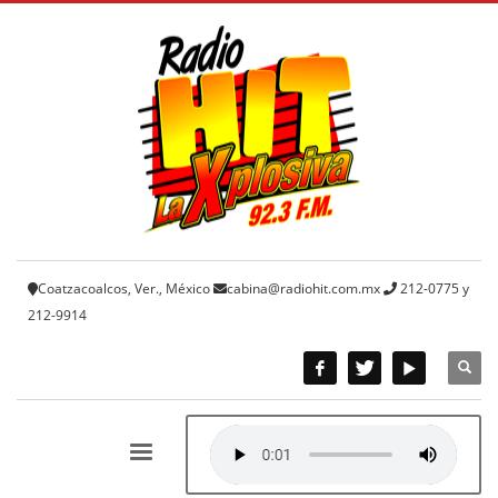
Coatzacoalcos, Ver., México
cabina@radiohit.com.mx
212-0775 y
212-9914