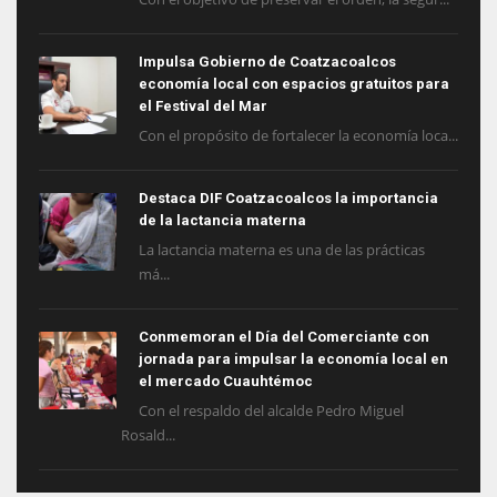
Impulsa Gobierno de Coatzacoalcos
economía local con espacios gratuitos para
el Festival del Mar
Con el propósito de fortalecer la economía loca...
Destaca DIF Coatzacoalcos la importancia
de la lactancia materna
La lactancia materna es una de las prácticas
má...
Conmemoran el Día del Comerciante con
jornada para impulsar la economía local en
el mercado Cuauhtémoc
Con el respaldo del alcalde Pedro Miguel
Rosald...