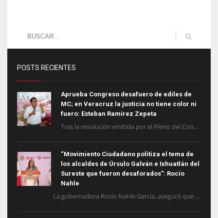
POSTS RECIENTES
Aprueba Congreso desafuero de ediles de
MC; en Veracruz la justicia no tiene color ni
fuero: Esteban Ramírez Zepeta
Tras la resolución emitida por el Pleno del Con...
“Movimiento Ciudadano politiza el tema de
los alcaldes de Úrsulo Galván e Ixhuatlán del
Sureste que fueron desaforados”: Rocío
Nahle
La gobernadora Rocío Nahle García, aseguró que ...