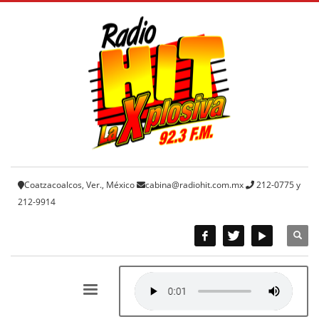
Coatzacoalcos, Ver., México
cabina@radiohit.com.mx
212-0775 y
212-9914