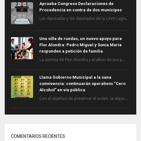
Aprueba Congreso Declaraciones de
Procedencia en contra de dos munícipes
Las diputadas y los diputados de la LXVII Legis...
Una silla de ruedas, un nuevo apoyo para
Flor Alondra: Pedro Miguel y Sonia Marie
responden a petición de familia
La sonrisa de Flor Alondra y el alivio de sus p...
Llama Gobierno Municipal a la sana
convivencia: continuarán operativos “Cero
Alcohol” en vía pública
Con el objetivo de preservar el orden, la segur...
COMENTARIOS RECIENTES