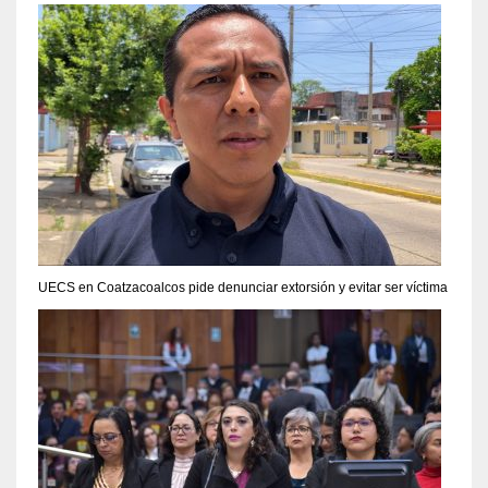
UECS en Coatzacoalcos pide denunciar extorsión y evitar ser víctima