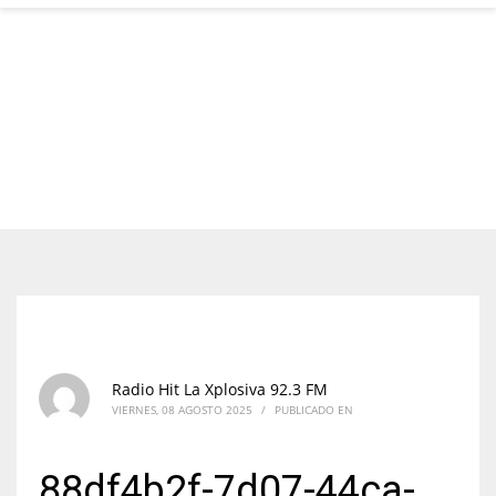
Radio Hit La Xplosiva 92.3 FM
VIERNES, 08 AGOSTO 2025
/
PUBLICADO EN
88df4b2f-7d07-44ca-