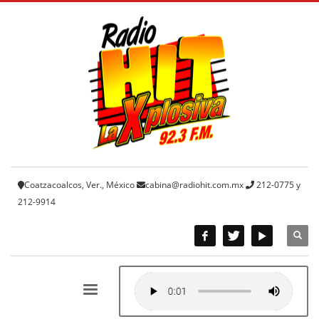
Coatzacoalcos, Ver., México
cabina@radiohit.com.mx
212-0775 y
212-9914