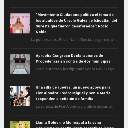
“Movimiento Ciudadano politiza el tema de
los alcaldes de Úrsulo Galván e Ixhuatlán del
Sureste que fueron desaforados”: Rocío
Nahle
La gobernadora Rocío Nahle García, aseguró que ...
Aprueba Congreso Declaraciones de
Procedencia en contra de dos munícipes
Las diputadas y los diputados de la LXVII Legis...
Una silla de ruedas, un nuevo apoyo para
Flor Alondra: Pedro Miguel y Sonia Marie
responden a petición de familia
La sonrisa de Flor Alondra y el alivio de sus p...
Llama Gobierno Municipal a la sana