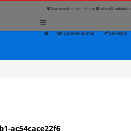
Coatzacoalcos, Ver., México
cabina@radiohit.
Quienes somos
Servicios
eb1-ac54cace22f6