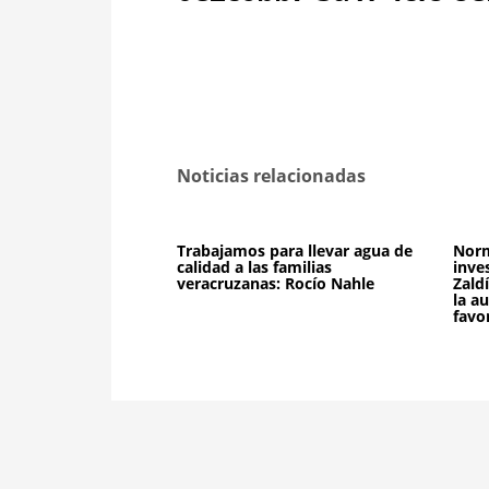
Noticias relacionadas
Trabajamos para llevar agua de
Norm
calidad a las familias
inve
veracruzanas: Rocío Nahle
Zald
la a
favo