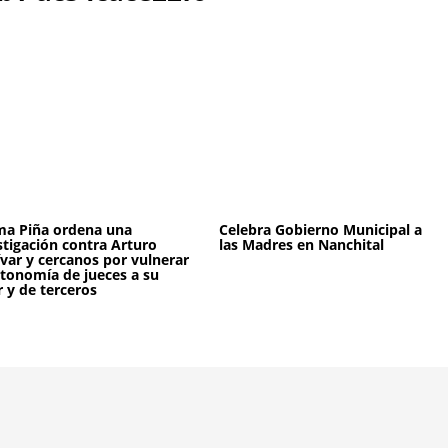
a Piña ordena una
Celebra Gobierno Municipal a
stigación contra Arturo
las Madres en Nanchital
ívar y cercanos por vulnerar
utonomía de jueces a su
r y de terceros