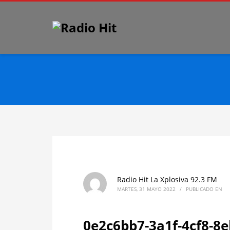
Radio Hit La Xplosiva 92.3 FM
MARTES, 31 MAYO 2022
/
PUBLICADO EN
0e2c6bb7-3a1f-4cf8-8