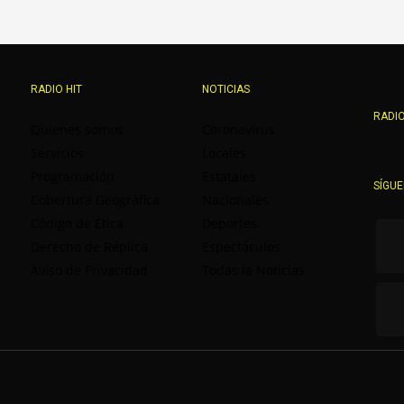
RADIO HIT
NOTICIAS
RADIO
Quienes somos
Coronavirus
Servicios
Locales
Programación
Estatales
SÍGU
Cobertura Geográfica
Nacionales
Código de Ética
Deportes
Derecho de Réplica
Espectáculos
Aviso de Privacidad
Todas la Noticias