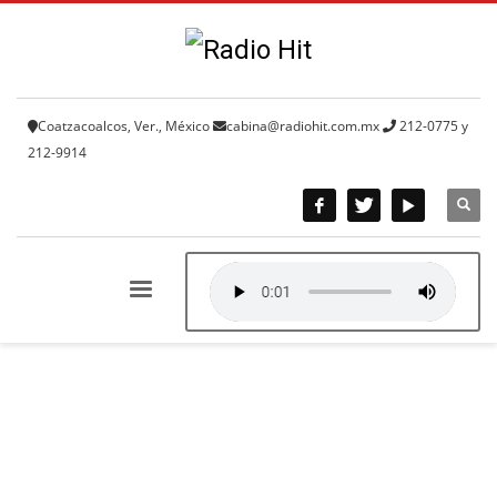
Coatzacoalcos, Ver., México
cabina@radiohit.com.mx
212-0775 y
212-9914