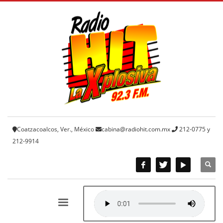
Coatzacoalcos, Ver., México
cabina@radiohit.com.mx
212-0775 y
212-9914