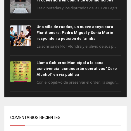
Procedencia en contra de dos munícipes
Las diputadas y los diputados de la LXVII Legis...
Una silla de ruedas, un nuevo apoyo para
Flor Alondra: Pedro Miguel y Sonia Marie
responden a petición de familia
La sonrisa de Flor Alondra y el alivio de sus p...
Llama Gobierno Municipal a la sana
convivencia: continuarán operativos “Cero
Alcohol” en vía pública
Con el objetivo de preservar el orden, la segur...
COMENTARIOS RECIENTES