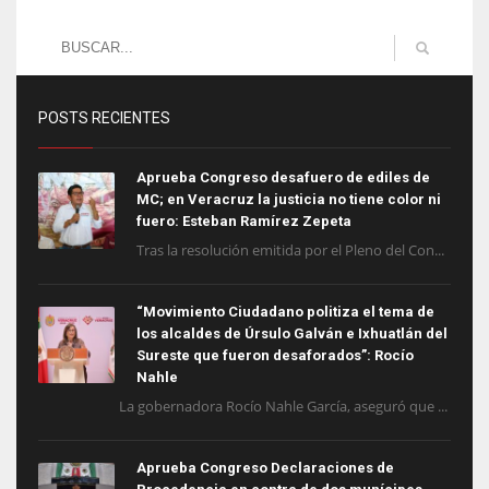
POSTS RECIENTES
Aprueba Congreso desafuero de ediles de
MC; en Veracruz la justicia no tiene color ni
fuero: Esteban Ramírez Zepeta
Tras la resolución emitida por el Pleno del Con...
“Movimiento Ciudadano politiza el tema de
los alcaldes de Úrsulo Galván e Ixhuatlán del
Sureste que fueron desaforados”: Rocío
Nahle
La gobernadora Rocío Nahle García, aseguró que ...
Aprueba Congreso Declaraciones de