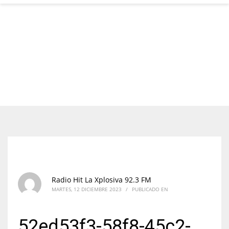
Radio Hit La Xplosiva 92.3 FM
MARTES, 12 DICIEMBRE 2023
/
PUBLICADO EN
52ed53f3-58f8-45c2-