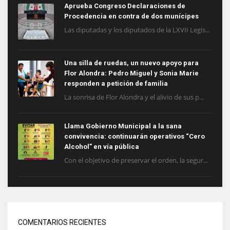
Aprueba Congreso Declaraciones de
Procedencia en contra de dos munícipes
Las diputadas y los diputados de la LXVII Legis...
Una silla de ruedas, un nuevo apoyo para
Flor Alondra: Pedro Miguel y Sonia Marie
responden a petición de familia
La sonrisa de Flor Alondra y el alivio de sus p...
Llama Gobierno Municipal a la sana
convivencia: continuarán operativos “Cero
Alcohol” en vía pública
Con el objetivo de preservar el orden, la segur...
COMENTARIOS RECIENTES