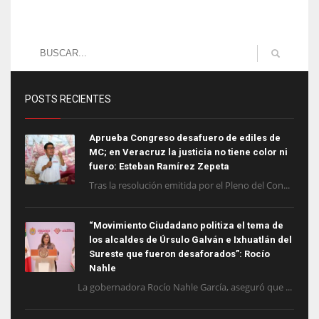
POSTS RECIENTES
Aprueba Congreso desafuero de ediles de
MC; en Veracruz la justicia no tiene color ni
fuero: Esteban Ramírez Zepeta
Tras la resolución emitida por el Pleno del Con...
“Movimiento Ciudadano politiza el tema de
los alcaldes de Úrsulo Galván e Ixhuatlán del
Sureste que fueron desaforados”: Rocío
Nahle
La gobernadora Rocío Nahle García, aseguró que ...