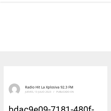
Radio Hit La Xplosiva 92.3 FM
JUEVES, 13 JULIO 2023
/
PUBLICADO EN
bdac9e09-7181-480f-