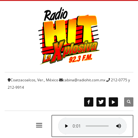
Coatzacoalcos, Ver., México
cabina@radiohit.com.mx
212-0775 y
212-9914