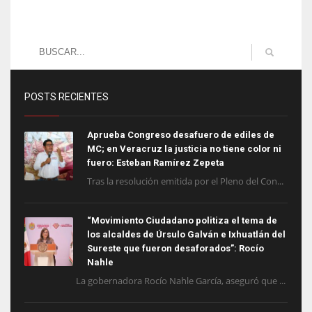
POSTS RECIENTES
Aprueba Congreso desafuero de ediles de
MC; en Veracruz la justicia no tiene color ni
fuero: Esteban Ramírez Zepeta
Tras la resolución emitida por el Pleno del Con...
“Movimiento Ciudadano politiza el tema de
los alcaldes de Úrsulo Galván e Ixhuatlán del
Sureste que fueron desaforados”: Rocío
Nahle
La gobernadora Rocío Nahle García, aseguró que ...