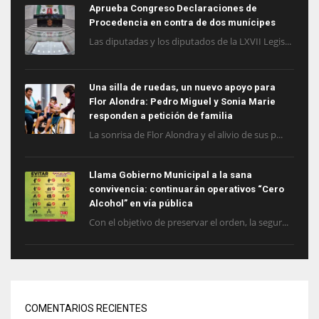
Aprueba Congreso Declaraciones de
Procedencia en contra de dos munícipes
Las diputadas y los diputados de la LXVII Legis...
Una silla de ruedas, un nuevo apoyo para
Flor Alondra: Pedro Miguel y Sonia Marie
responden a petición de familia
La sonrisa de Flor Alondra y el alivio de sus p...
Llama Gobierno Municipal a la sana
convivencia: continuarán operativos “Cero
Alcohol” en vía pública
Con el objetivo de preservar el orden, la segur...
COMENTARIOS RECIENTES