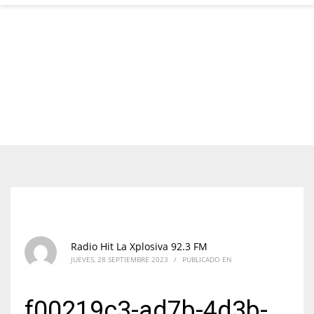
Radio Hit La Xplosiva 92.3 FM
JUEVES, 28 SEPTIEMBRE 2023
/
PUBLICADO EN
f00219c3-ad7b-4d3b-