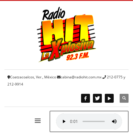
Coatzacoalcos, Ver., México
cabina@radiohit.com.mx
212-0775 y
212-9914