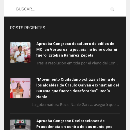
POSTS RECIENTES
Aprueba Congreso desafuero de ediles de
MC; en Veracruz la justicia no tiene color ni
fuero: Esteban Ramírez Zepeta
Tras la resolución emitida por el Pleno del Con...
“Movimiento Ciudadano politiza el tema de
los alcaldes de Úrsulo Galván e Ixhuatlán del
Sureste que fueron desaforados”: Rocío
Nahle
La gobernadora Rocío Nahle García, aseguró que ...
Aprueba Congreso Declaraciones de
Procedencia en contra de dos munícipes