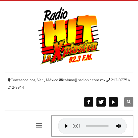
Coatzacoalcos, Ver., México
cabina@radiohit.com.mx
212-0775 y
212-9914