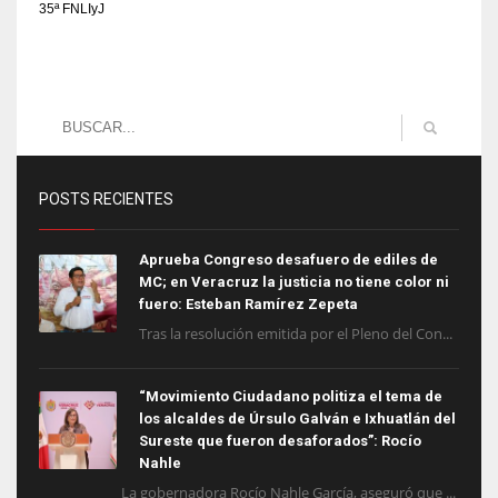
35ª FNLIyJ
POSTS RECIENTES
Aprueba Congreso desafuero de ediles de
MC; en Veracruz la justicia no tiene color ni
fuero: Esteban Ramírez Zepeta
Tras la resolución emitida por el Pleno del Con...
“Movimiento Ciudadano politiza el tema de
los alcaldes de Úrsulo Galván e Ixhuatlán del
Sureste que fueron desaforados”: Rocío
Nahle
La gobernadora Rocío Nahle García, aseguró que ...