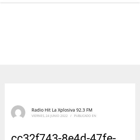
Radio Hit La Xplosiva 92.3 FM
VIERNES, 24 JUNIO 2022
/
PUBLICADO EN
cc32f743-8e4d-47fe-