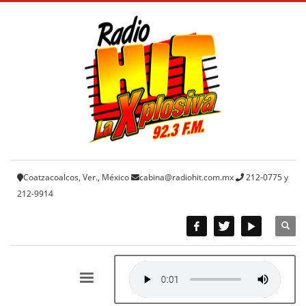
Coatzacoalcos, Ver., México
cabina@radiohit.com.mx
212-0775 y
212-9914