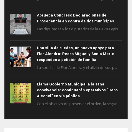
Aprueba Congreso Declaraciones de
Procedencia en contra de dos munícipes
Las diputadas y los diputados de la LXVII Legis...
Una silla de ruedas, un nuevo apoyo para
Flor Alondra: Pedro Miguel y Sonia Marie
responden a petición de familia
La sonrisa de Flor Alondra y el alivio de sus p...
Llama Gobierno Municipal a la sana
convivencia: continuarán operativos “Cero
Alcohol” en vía pública
Con el objetivo de preservar el orden, la segur...