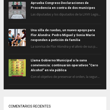
Aprueba Congreso Declaraciones de
Procedencia en contra de dos munícipes
Las diputadas y los diputados de la LXVII Legis...
Una silla de ruedas, un nuevo apoyo para
Flor Alondra: Pedro Miguel y Sonia Marie
responden a petición de familia
La sonrisa de Flor Alondra y el alivio de sus p...
Llama Gobierno Municipal a la sana
convivencia: continuarán operativos “Cero
Alcohol” en vía pública
Con el objetivo de preservar el orden, la segur...
COMENTARIOS RECIENTES