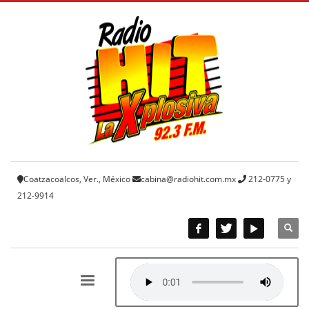
Coatzacoalcos, Ver., México
cabina@radiohit.com.mx
212-0775 y
212-9914