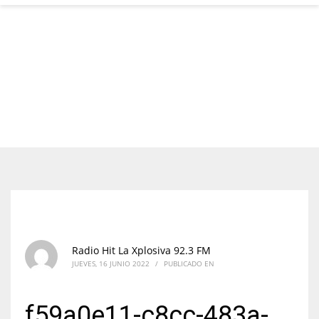
Radio Hit La Xplosiva 92.3 FM
JUEVES, 16 JUNIO 2022
/
PUBLICADO EN
f59a0e11-c8cc-483a-