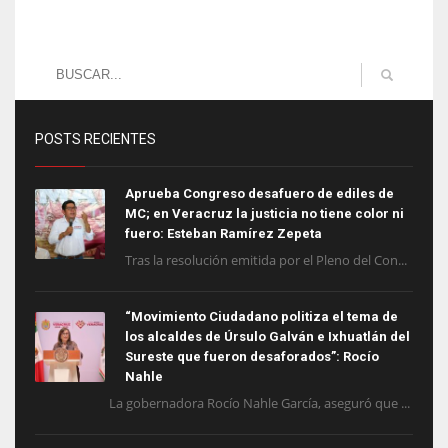
POSTS RECIENTES
Aprueba Congreso desafuero de ediles de
MC; en Veracruz la justicia no tiene color ni
fuero: Esteban Ramírez Zepeta
Tras la resolución emitida por el Pleno del Con...
“Movimiento Ciudadano politiza el tema de
los alcaldes de Úrsulo Galván e Ixhuatlán del
Sureste que fueron desaforados”: Rocío
Nahle
La gobernadora Rocío Nahle García, aseguró que ...