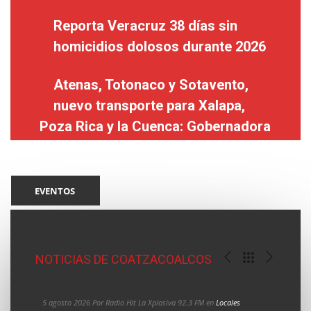
Reporta Veracruz 38 días sin
homicidios dolosos durante 2026
Atenas, Totonaco y Sotavento,
nuevo transporte para Xalapa,
Poza Rica y la Cuenca: Gobernadora
EVENTOS
Leer
Leer
+
+
NOTICIAS DE COATZACOALCOS
5 agosto 2026 Por Radio Hit La Xplosiva 92.3 FM en
Locales
Por Radi