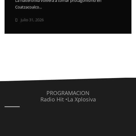
La halterofilia volverá a tomar protagonismo en
Coatzacoalco...
julio 31, 2026
PROGRAMACION
Radio Hit •La Xplosiva