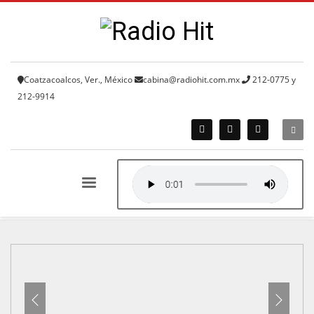
Coatzacoalcos, Ver., México
cabina@radiohit.com.mx
212-0775 y
212-9914