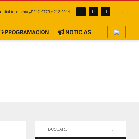
radiohit.com.mx
212-0775 y 212-9914
PROGRAMACIÓN
NOTICIAS