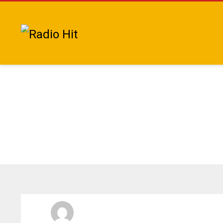
Radio Hit La Xplosiva 92.3 FM
JUEVES, 01 FEBRERO 2024
/
PUBLICADO EN
LOCALES