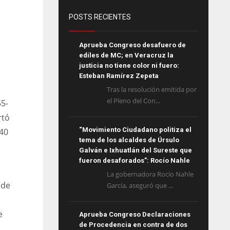
POSTS RECIENTES
Aprueba Congreso desafuero de
ediles de MC; en Veracruz la
justicia no tiene color ni fuero:
Esteban Ramírez Zepeta
Tras la resolución emitida por
el Pleno del Con...
55-
rtó
“Movimiento Ciudadano politiza el
40
tema de los alcaldes de Úrsulo
Galván e Ixhuatlán del Sureste que
fueron desaforados”: Rocío Nahle
La gobernadora Rocío Nahle
nde
García, aseguró que ...
e
Aprueba Congreso Declaraciones
de Procedencia en contra de dos