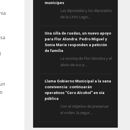
munícipes
Las diputadas y los diputados
nia
de la LXVII Legis...
Una silla de ruedas, un nuevo apoyo
esa
para Flor Alondra: Pedro Miguel y
Sonia Marie responden a petición
de familia
N
La sonrisa de Flor Alondra y el
alivio de sus p...
Llama Gobierno Municipal a la sana
 un
convivencia: continuarán
do
operativos “Cero Alcohol” en vía
pública
Con el objetivo de preservar
el orden, la segur...