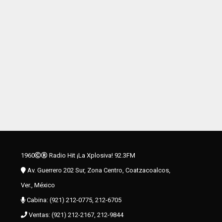
1960
Radio Hit ¡La Xplosiva! 92.3FM
Av. Guerrero 202 Sur, Zona Centro, Coatzacoalcos,
Ver., México
Cabina: (921) 212-0775, 212-6705
Ventas: (921) 212-2167, 212-9844