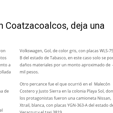
en Coatzacoalcos, deja una
ron
Volkswagen, Gol, de color gris, con placas WLS-7
ntos
B del estado de Tabasco, en este caso solo se po
ento a
daños materiales por un monto aproximado de 
ollada
mil pesos.
Otro percance fue el que ocurrió en el Malecón
na de
Costero y Justo Sierra en la colonia Playa Sol, do
los protagonistas fueron una camioneta Nissan,
Xtrail, blanca, con placas YGN-363-A del estado d
el
Veracruz y el taxi 3819.