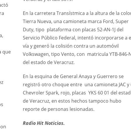
actó
ra
En la carretera Transístmica a la altura de la colo
Tierra Nueva, una camioneta marca Ford, Super
Duty, tipo plataforma con placas 52-AN-1J del
a,
Servicio Público Federal, intentó incorporarse a 
vía y generó la colisión contra un automóvil
a que
Volkswagen, tipo Vento, con matricula YTB-846-
del estado de Veracruz.
En la esquina de General Anaya y Guerrero se
ez
registró otro choque entre una camioneta JAC y
Chevroler Spark, rojo, placas YKS 60 01 del esta
de Veracruz, en estos hechos tampoco hubo
os
reporte de personas lesionadas.
Radio Hit Noticias.
con