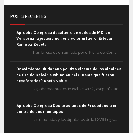
POSTS RECIENTES
Aprueba Congreso desafuero de ediles de MC; en
Veracruz la justicia no tiene color ni fuero: Esteban
Ramírez Zepeta
Tras la resolución emitida por el Pleno del Con...
“Movimiento Ciudadano politiza el tema de los alcaldes
de Úrsulo Galván e Ixhuatlán del Sureste que fueron
desaforados”: Rocío Nahle
La gobernadora Rocío Nahle García, aseguró que ...
Aprueba Congreso Declaraciones de Procedencia en
contra de dos munícipes
Las diputadas y los diputados de la LXVII Legis...