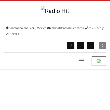
Coatzacoalcos, Ver., México
cabina@radiohit.com.mx
212-0775 y
212-9914