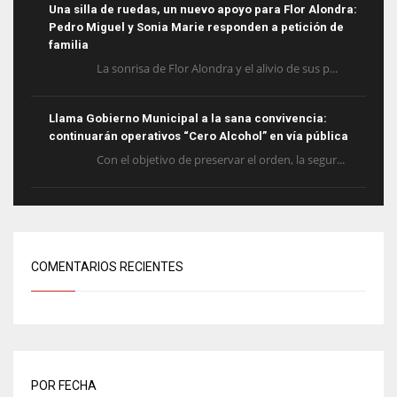
Una silla de ruedas, un nuevo apoyo para Flor Alondra:
Pedro Miguel y Sonia Marie responden a petición de
familia
La sonrisa de Flor Alondra y el alivio de sus p...
Llama Gobierno Municipal a la sana convivencia:
continuarán operativos “Cero Alcohol” en vía pública
Con el objetivo de preservar el orden, la segur...
COMENTARIOS RECIENTES
POR FECHA