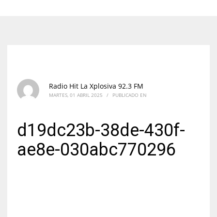
Radio Hit La Xplosiva 92.3 FM
MARTES, 01 ABRIL 2025
/
PUBLICADO EN
d19dc23b-38de-430f-
ae8e-030abc770296