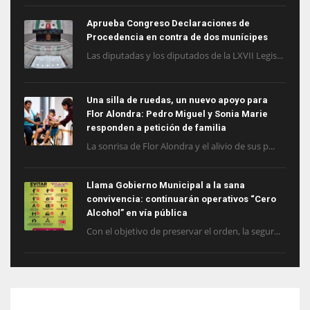
Aprueba Congreso Declaraciones de
Procedencia en contra de dos munícipes
Las diputadas y los diputados de la LXVII Legis...
Una silla de ruedas, un nuevo apoyo para
Flor Alondra: Pedro Miguel y Sonia Marie
responden a petición de familia
La sonrisa de Flor Alondra y el alivio de sus p...
Llama Gobierno Municipal a la sana
convivencia: continuarán operativos “Cero
Alcohol” en vía pública
Con el objetivo de preservar el orden, la segur...