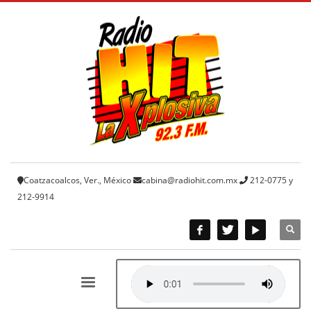
Coatzacoalcos, Ver., México
cabina@radiohit.com.mx
212-0775 y
212-9914