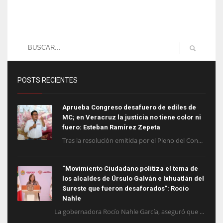
POSTS RECIENTES
Aprueba Congreso desafuero de ediles de
MC; en Veracruz la justicia no tiene color ni
fuero: Esteban Ramírez Zepeta
Tras la resolución emitida por el Pleno del Con...
“Movimiento Ciudadano politiza el tema de
los alcaldes de Úrsulo Galván e Ixhuatlán del
Sureste que fueron desaforados”: Rocío
Nahle
La gobernadora Rocío Nahle García, aseguró que ...