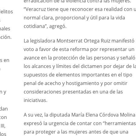
erradicación de la violencia contra las mujeres.
“Veracruz tiene que reconocer esa realidad con 
elitos
normal clara, proporcional y útil para la vida
s
cotidiana”, agregó.
nales
ción.
La legisladora Montserrat Ortega Ruiz manifestó
voto a favor de esta reforma por representar un
avance en la protección de las personas y señaló
s en
los alcances y límites del dictamen por dejar de 
n
supuestos de elementos importantes en el tipo
penal de acecho y hostigamiento y por omitir
n y
consideraciones presentadas en una de las
iniciativas.
rdan
A su vez, la diputada María Elena Córdova Molina
con
expresó la urgencia de contar con “herramientas
II,
para proteger a las mujeres antes de que una
los