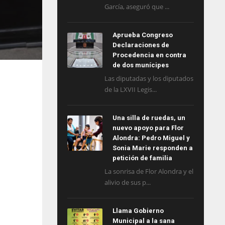
García, aseguró que ...
Aprueba Congreso
Declaraciones de
Procedencia en contra
de dos munícipes
Las diputadas y los diputados
de la LXVII Legis...
Una silla de ruedas, un
nuevo apoyo para Flor
Alondra: Pedro Miguel y
Sonia Marie responden a
petición de familia
La sonrisa de Flor Alondra y el
alivio de sus p...
Llama Gobierno
Municipal a la sana