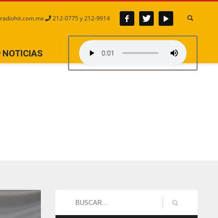
radiohit.com.mx
212-0775 y 212-9914
NOTICIAS