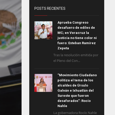
POSTS RECIENTES
Aprueba Congreso
desafuero de ediles de
MC; en Veracruz la
justicia no tiene color ni
fuero: Esteban Ramírez
Zepeta
Tras la resolución emitida por
el Pleno del Con...
“Movimiento Ciudadano
politiza el tema de los
alcaldes de Úrsulo
Galván e Ixhuatlán del
Sureste que fueron
desaforados”: Rocío
Nahle
La gobernadora Rocío Nahle