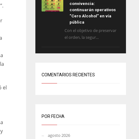
convivencia:
”.
continuarán operativos
“Cero Alcohol” en vía
er
pública
Con el objetivo de preservar
el orden, la segur...
a
ia
la
COMENTARIOS RECIENTES
 el
POR FECHA
la
 y
agosto 2026