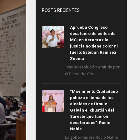
POSTS RECIENTES
Aprueba Congreso
desafuero de ediles de
MC; en Veracruz la
justicia no tiene color ni
fuero: Esteban Ramírez
Zepeta
Tras la resolución emitida por
el Pleno del Con...
“Movimiento Ciudadano
politiza el tema de los
alcaldes de Úrsulo
Galván e Ixhuatlán del
Sureste que fueron
desaforados”: Rocío
Nahle
La gobernadora Rocío Nahle