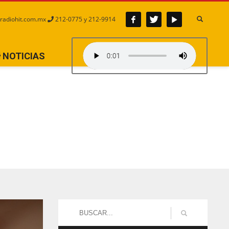
radiohit.com.mx
212-0775 y 212-9914
NOTICIAS