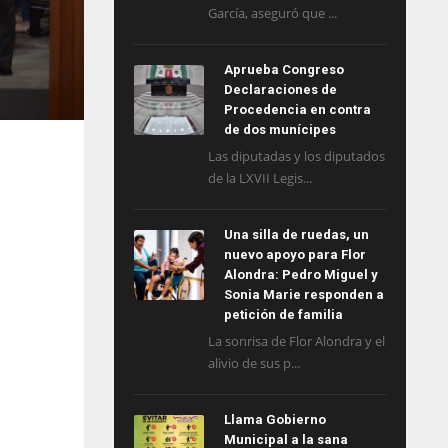
García, aseguró que ...
Aprueba Congreso
Declaraciones de
Procedencia en contra
de dos munícipes
Las diputadas y los diputados
de la LXVII Legis...
Una silla de ruedas, un
nuevo apoyo para Flor
Alondra: Pedro Miguel y
Sonia Marie responden a
petición de familia
La sonrisa de Flor Alondra y el
alivio de sus p...
Llama Gobierno
Municipal a la sana