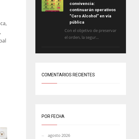
convivencia:
continuarán operativos
“Cero Alcohol” en vía
ca,
pública
Con el objetivo de preservar
,
el orden, la segur...
pal
COMENTARIOS RECIENTES
POR FECHA
agosto 2026