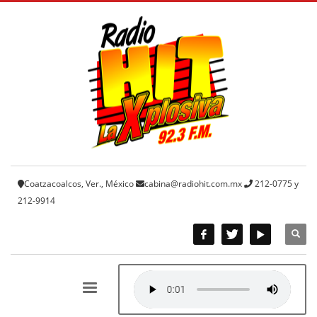
Coatzacoalcos, Ver., México
cabina@radiohit.com.mx
212-0775 y
212-9914