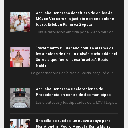
Aprueba Congreso desafuero de ediles de
MC; en Veracruz la justicia no tiene color ni
fuero: Esteban Ramírez Zepeta
Tras la resolución emitida por el Pleno del Con...
“Movimiento Ciudadano politiza el tema de
los alcaldes de Úrsulo Galván e Ixhuatlán del
Sureste que fueron desaforados”: Rocío
Nahle
La gobernadora Rocío Nahle García, aseguró que ...
Aprueba Congreso Declaraciones de
Procedencia en contra de dos munícipes
Las diputadas y los diputados de la LXVII Legis...
Una silla de ruedas, un nuevo apoyo para
Flor Alondra: Pedro Miguel y Sonia Marie