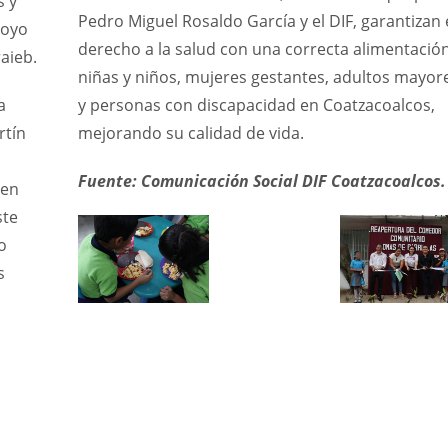
s y
Pedro Miguel Rosaldo García y el DIF, garantizan 
poyo
derecho a la salud con una correcta alimentació
aieb.
niñas y niños, mujeres gestantes, adultos mayor
a
y personas con discapacidad en Coatzacoalcos,
rtín
mejorando su calidad de vida.
Fuente: Comunicación Social DIF Coatzacoalcos.
 en
ste
o
s