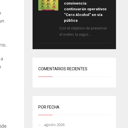
convivencia:
continuarán operativos
o
“Cero Alcohol” en vía
un
pública
Con el objetivo de preservar
el orden, la segur...
rio.
 a
n
COMENTARIOS RECIENTES
POR FECHA
agosto 2026
ide