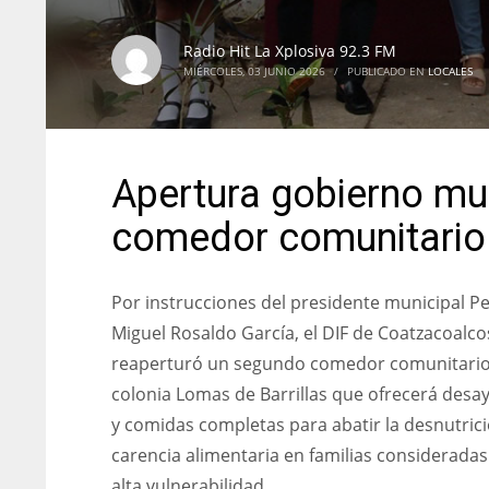
Radio Hit La Xplosiva 92.3 FM
MIÉRCOLES, 03 JUNIO 2026
/
PUBLICADO EN
LOCALES
Apertura gobierno mu
comedor comunitario
Por instrucciones del presidente municipal P
Miguel Rosaldo García, el DIF de Coatzacoalco
reaperturó un segundo comedor comunitario
colonia Lomas de Barrillas que ofrecerá desa
y comidas completas para abatir la desnutrici
carencia alimentaria en familias consideradas
alta vulnerabilidad.