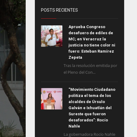
POSTS RECIENTES
Aprueba Congreso
desafuero de ediles de
MC; en Veracruz la
justicia no tiene color ni
fuero: Esteban Ramírez
Zepeta
Tras la resolución emitida por
el Pleno del Con...
“Movimiento Ciudadano
politiza el tema de los
alcaldes de Úrsulo
Galván e Ixhuatlán del
Sureste que fueron
desaforados”: Rocío
Nahle
La gobernadora Rocío Nahle