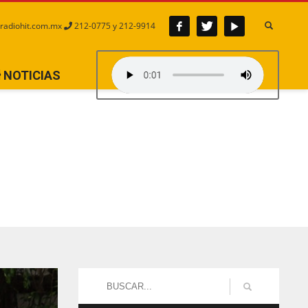
radiohit.com.mx
212-0775 y 212-9914
NOTICIAS