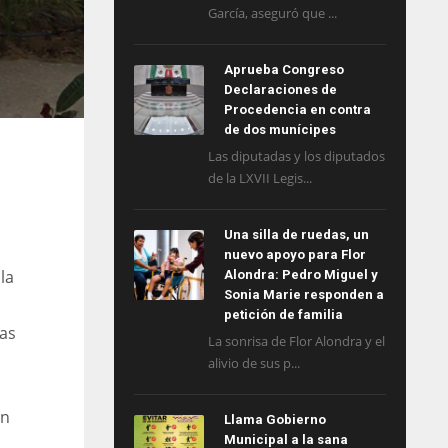
García, aseguró que ...
Aprueba Congreso
Declaraciones de
Procedencia en contra
de dos munícipes
Las diputadas y los diputados
de la LXVII Legis...
Una silla de ruedas, un
nuevo apoyo para Flor
la
Alondra: Pedro Miguel y
Sonia Marie responden a
petición de familia
as
La sonrisa de Flor Alondra y el
alivio de sus p...
ón
Llama Gobierno
Municipal a la sana