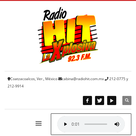
Coatzacoalcos, Ver., México
cabina@radiohit.com.mx
212-0775 y
212-9914