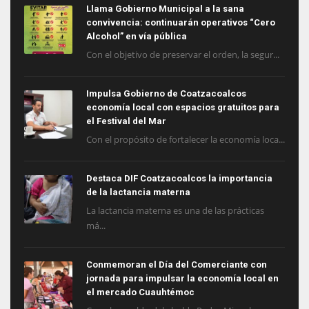
Llama Gobierno Municipal a la sana
convivencia: continuarán operativos “Cero
Alcohol” en vía pública
Con el objetivo de preservar el orden, la segur...
Impulsa Gobierno de Coatzacoalcos
economía local con espacios gratuitos para
el Festival del Mar
Con el propósito de fortalecer la economía loca...
Destaca DIF Coatzacoalcos la importancia
de la lactancia materna
La lactancia materna es una de las prácticas
má...
Conmemoran el Día del Comerciante con
jornada para impulsar la economía local en
el mercado Cuauhtémoc