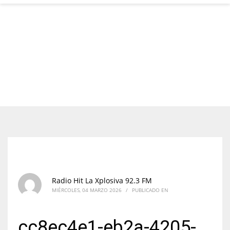
Radio Hit La Xplosiva 92.3 FM
MIÉRCOLES, 04 MARZO 2026
/
PUBLICADO EN
cc8ec4e1-eb2a-4205-