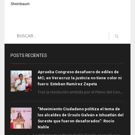
Sheinbaum
POSTS RECIENTES
Aprueba Congreso desafuero de ediles de
MC; en Veracruz la justicia no tiene color ni
fuero: Esteban Ramírez Zepeta
Tras la resolución emitida por el Pleno del Con...
“Movimiento Ciudadano politiza el tema de
los alcaldes de Úrsulo Galván e Ixhuatlán del
Sureste que fueron desaforados”: Rocío
Nahle