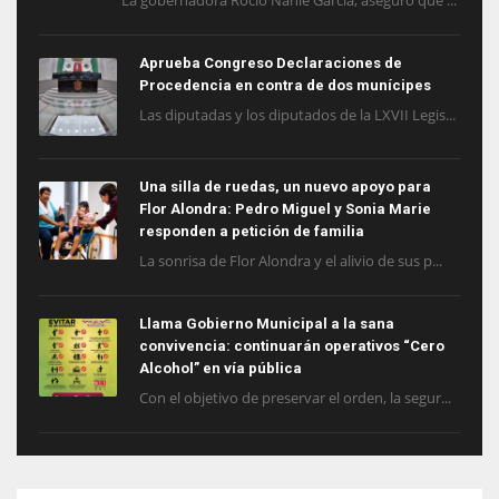
La gobernadora Rocío Nahle García, aseguró que ...
Aprueba Congreso Declaraciones de
Procedencia en contra de dos munícipes
Las diputadas y los diputados de la LXVII Legis...
Una silla de ruedas, un nuevo apoyo para
Flor Alondra: Pedro Miguel y Sonia Marie
responden a petición de familia
La sonrisa de Flor Alondra y el alivio de sus p...
Llama Gobierno Municipal a la sana
convivencia: continuarán operativos “Cero
Alcohol” en vía pública
Con el objetivo de preservar el orden, la segur...