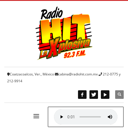
Coatzacoalcos, Ver., México
cabina@radiohit.com.mx
212-0775 y
212-9914