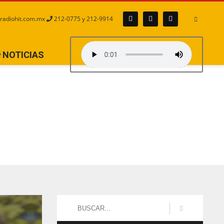
radiohit.com.mx
212-0775 y 212-9914
NOTICIAS