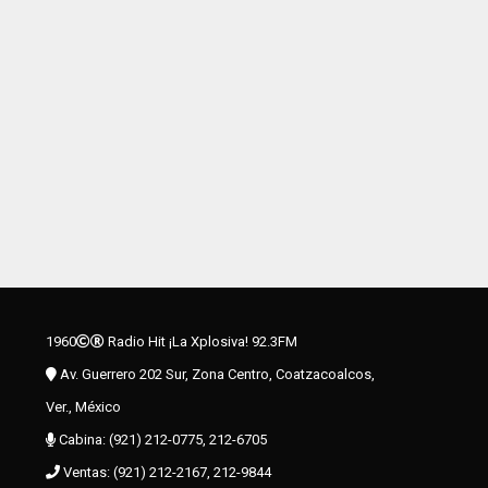
1960
Radio Hit ¡La Xplosiva! 92.3FM
Av. Guerrero 202 Sur, Zona Centro, Coatzacoalcos,
Ver., México
Cabina: (921) 212-0775, 212-6705
Ventas: (921) 212-2167, 212-9844