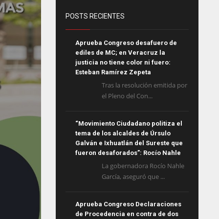
POSTS RECIENTES
Aprueba Congreso desafuero de
ediles de MC; en Veracruz la
justicia no tiene color ni fuero:
Esteban Ramírez Zepeta
Tras la resolución emitida por
el Pleno del Con...
“Movimiento Ciudadano politiza el
tema de los alcaldes de Úrsulo
Galván e Ixhuatlán del Sureste que
fueron desaforados”: Rocío Nahle
La gobernadora Rocío Nahle
García, aseguró que ...
Aprueba Congreso Declaraciones
de Procedencia en contra de dos