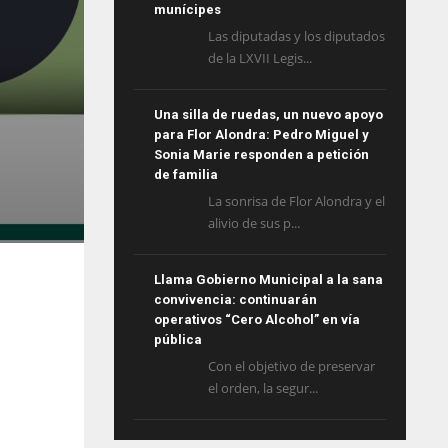
munícipes
Las diputadas y los diputados
de la LXVII Legis...
Una silla de ruedas, un nuevo apoyo
para Flor Alondra: Pedro Miguel y
Sonia Marie responden a petición
de familia
La sonrisa de Flor Alondra y el
alivio de sus p...
Llama Gobierno Municipal a la sana
convivencia: continuarán
operativos “Cero Alcohol” en vía
pública
Con el objetivo de preservar
el orden, la segur...