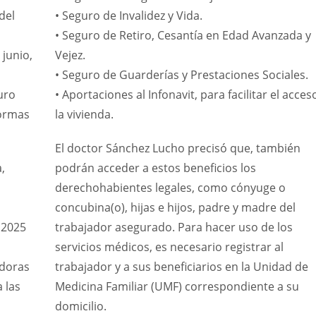
del
• Seguro de Invalidez y Vida.
l
• Seguro de Retiro, Cesantía en Edad Avanzada y
 junio,
Vejez.
• Seguro de Guarderías y Prestaciones Sociales.
uro
• Aportaciones al Infonavit, para facilitar el acces
formas
la vivienda.
El doctor Sánchez Lucho precisó que, también
a,
podrán acceder a estos beneficios los
derechohabientes legales, como cónyuge o
concubina(o), hijas e hijos, padre y madre del
e 2025
trabajador asegurado. Para hacer uso de los
servicios médicos, es necesario registrar al
adoras
trabajador y a sus beneficiarios en la Unidad de
a las
Medicina Familiar (UMF) correspondiente a su
domicilio.