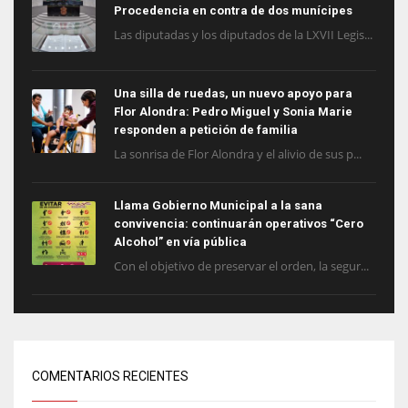
Procedencia en contra de dos munícipes
Las diputadas y los diputados de la LXVII Legis...
Una silla de ruedas, un nuevo apoyo para
Flor Alondra: Pedro Miguel y Sonia Marie
responden a petición de familia
La sonrisa de Flor Alondra y el alivio de sus p...
Llama Gobierno Municipal a la sana
convivencia: continuarán operativos “Cero
Alcohol” en vía pública
Con el objetivo de preservar el orden, la segur...
COMENTARIOS RECIENTES