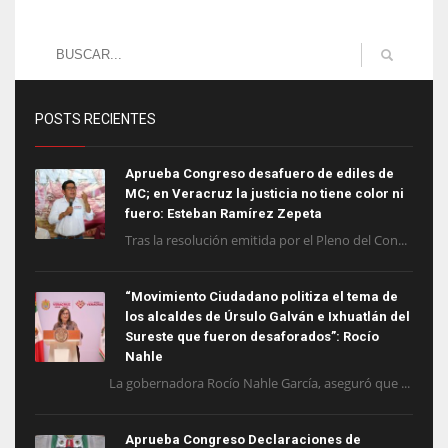
POSTS RECIENTES
Aprueba Congreso desafuero de ediles de
MC; en Veracruz la justicia no tiene color ni
fuero: Esteban Ramírez Zepeta
Tras la resolución emitida por el Pleno del Con...
“Movimiento Ciudadano politiza el tema de
los alcaldes de Úrsulo Galván e Ixhuatlán del
Sureste que fueron desaforados”: Rocío
Nahle
La gobernadora Rocío Nahle García, aseguró que ...
Aprueba Congreso Declaraciones de