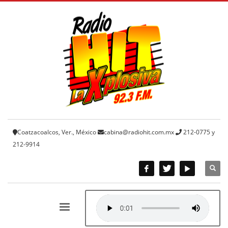
Coatzacoalcos, Ver., México
cabina@radiohit.com.mx
212-0775 y
212-9914