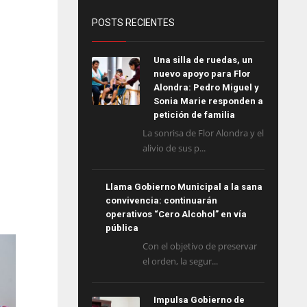
POSTS RECIENTES
Una silla de ruedas, un
nuevo apoyo para Flor
Alondra: Pedro Miguel y
Sonia Marie responden a
petición de familia
La sonrisa de Flor Alondra y el
alivio de sus p...
Llama Gobierno Municipal a la sana
convivencia: continuarán
operativos “Cero Alcohol” en vía
pública
Con el objetivo de preservar
el orden, la segur...
Impulsa Gobierno de