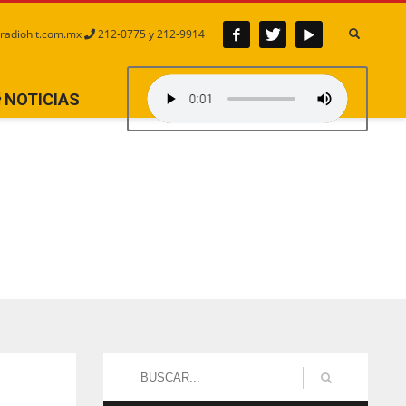
radiohit.com.mx
212-0775 y 212-9914
NOTICIAS