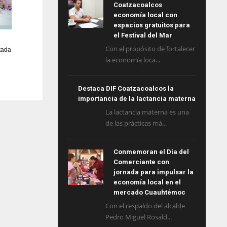
Coatzacoalcos
economía local con
espacios gratuitos para
el Festival del Mar
Con el propósito de fortalecer
tada
la economía loca...
Destaca DIF Coatzacoalcos la
importancia de la lactancia materna
La lactancia materna es una
de las prácticas má...
Conmemoran el Día del
Comerciante con
jornada para impulsar la
economía local en el
mercado Cuauhtémoc
Con el respaldo del alcalde
Pedro Miguel Rosald...