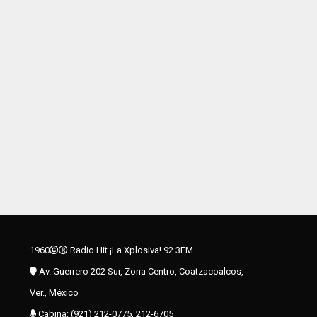
1960
Radio Hit ¡La Xplosiva! 92.3FM
Av. Guerrero 202 Sur, Zona Centro, Coatzacoalcos,
Ver., México
Cabina: (921) 212-0775, 212-6705