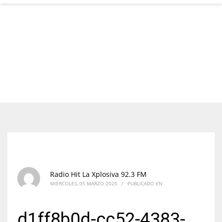
Radio Hit La Xplosiva 92.3 FM
MIÉRCOLES, 05 MARZO 2025
/
PUBLICADO EN
d1ff8b0d-cc52-4383-