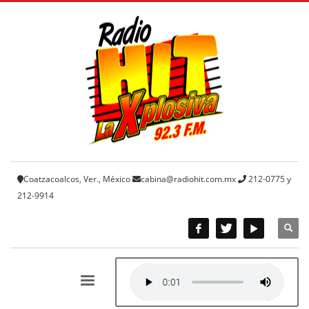
Coatzacoalcos, Ver., México
cabina@radiohit.com.mx
212-0775 y
212-9914