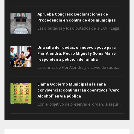
Aprueba Congreso Declaraciones de
Procedencia en contra de dos munícipes
Las diputadas y los diputados de la LXVII Legis...
Una silla de ruedas, un nuevo apoyo para
Flor Alondra: Pedro Miguel y Sonia Marie
responden a petición de familia
La sonrisa de Flor Alondra y el alivio de sus p...
Llama Gobierno Municipal a la sana
convivencia: continuarán operativos “Cero
Alcohol” en vía pública
Con el objetivo de preservar el orden, la segur...