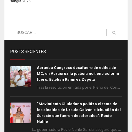
sangre 2025.
POSTS RECIENTES
Aprueba Congreso desafuero de ediles de
MC; en Veracruz la justicia no tiene color ni
fuero: Esteban Ramírez Zepeta
Tras la resolución emitida por el Pleno del Con...
“Movimiento Ciudadano politiza el tema de
los alcaldes de Úrsulo Galván e Ixhuatlán del
Sureste que fueron desaforados”: Rocío
Nahle
La gobernadora Rocío Nahle García, aseguró que ...