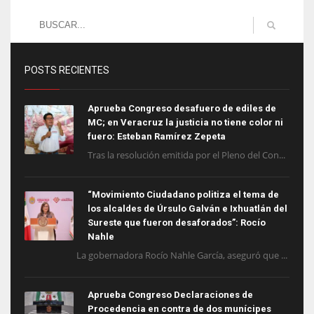
POSTS RECIENTES
Aprueba Congreso desafuero de ediles de
MC; en Veracruz la justicia no tiene color ni
fuero: Esteban Ramírez Zepeta
Tras la resolución emitida por el Pleno del Con...
“Movimiento Ciudadano politiza el tema de
los alcaldes de Úrsulo Galván e Ixhuatlán del
Sureste que fueron desaforados”: Rocío
Nahle
La gobernadora Rocío Nahle García, aseguró que ...
Aprueba Congreso Declaraciones de
Procedencia en contra de dos munícipes