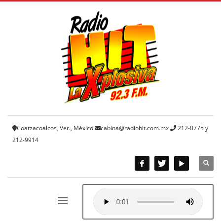
Coatzacoalcos, Ver., México
cabina@radiohit.com.mx
212-0775 y
212-9914