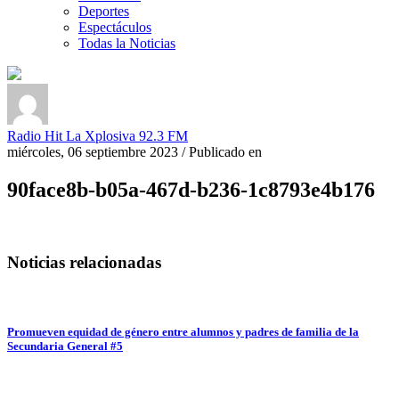
Deportes
Espectáculos
Todas la Noticias
Radio Hit La Xplosiva 92.3 FM
miércoles, 06 septiembre 2023
/
Publicado en
90face8b-b05a-467d-b236-1c8793e4b176
Noticias relacionadas
Promueven equidad de género entre alumnos y padres de familia de la
Secundaria General #5