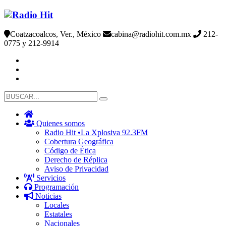
Coatzacoalcos, Ver., México
cabina@radiohit.com.mx
212-
0775 y 212-9914
Quienes somos
Radio Hit •La Xplosiva 92.3FM
Cobertura Geográfica
Código de Ética
Derecho de Réplica
Aviso de Privacidad
Servicios
Programación
Noticias
Locales
Estatales
Nacionales