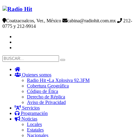
Coatzacoalcos, Ver., México
cabina@radiohit.com.mx
212-
0775 y 212-9914
Quienes somos
Radio Hit •La Xplosiva 92.3FM
Cobertura Geográfica
Código de Ética
Derecho de Réplica
Aviso de Privacidad
Servicios
Programación
Noticias
Locales
Estatales
Nacionales