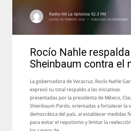
Radio Hit La Xplosiva 92.3 FM
JUEVES, 06 FEBRERO 2025
/
PUBLICADO EN
ESTATALES
Rocío Nahle respalda 
Sheinbaum contra el n
La gobernadora de Veracruz, Rocío Nahle Gar
expresó su total respaldo a las iniciativas
presentadas por la presidenta de México, Cla
Sheinbaum Pardo, orientadas a fortalecer la v
democrática del país, al establecer medidas f
para evitar el nepotismo y limitar la reelecció
los cargos de