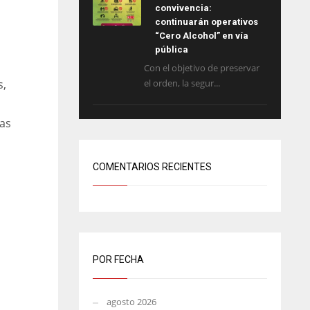
convivencia:
continuarán operativos
“Cero Alcohol” en vía
pública
Con el objetivo de preservar
s,
el orden, la segur...
das
COMENTARIOS RECIENTES
POR FECHA
agosto 2026