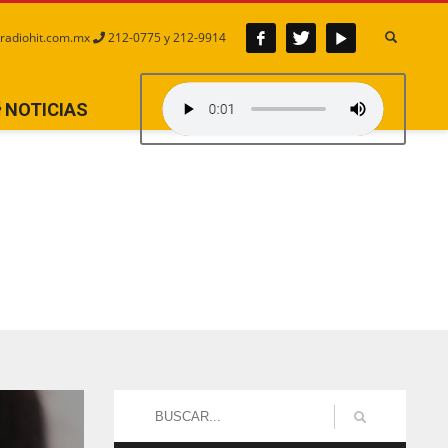
radiohit.com.mx
212-0775 y 212-9914
NOTICIAS