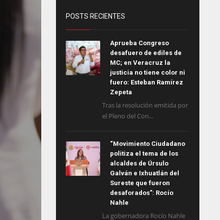
POSTS RECIENTES
Aprueba Congreso
desafuero de ediles de
MC; en Veracruz la
justicia no tiene color ni
fuero: Esteban Ramírez
Zepeta
Tras la resolución emitida por
el Pleno del Con...
“Movimiento Ciudadano
politiza el tema de los
alcaldes de Úrsulo
Galván e Ixhuatlán del
Sureste que fueron
desaforados”: Rocío
Nahle
La gobernadora Rocío Nahle