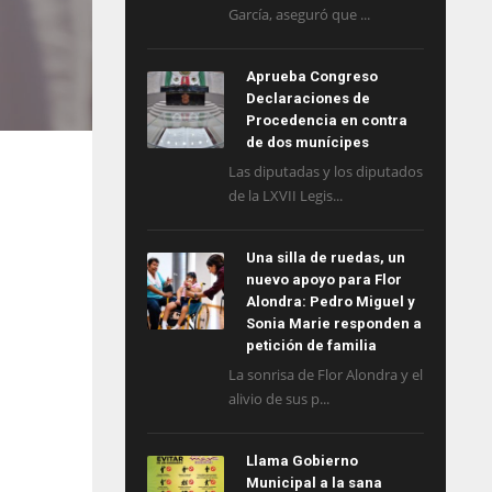
García, aseguró que ...
Aprueba Congreso
Declaraciones de
Procedencia en contra
de dos munícipes
Las diputadas y los diputados
de la LXVII Legis...
Una silla de ruedas, un
nuevo apoyo para Flor
Alondra: Pedro Miguel y
Sonia Marie responden a
petición de familia
La sonrisa de Flor Alondra y el
alivio de sus p...
Llama Gobierno
Municipal a la sana