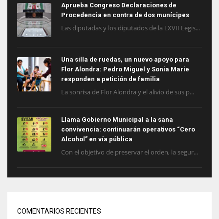
Aprueba Congreso Declaraciones de
Procedencia en contra de dos munícipes
Las diputadas y los diputados de la LXVII Legis...
Una silla de ruedas, un nuevo apoyo para
Flor Alondra: Pedro Miguel y Sonia Marie
responden a petición de familia
La sonrisa de Flor Alondra y el alivio de sus p...
Llama Gobierno Municipal a la sana
convivencia: continuarán operativos “Cero
Alcohol” en vía pública
Con el objetivo de preservar el orden, la segur...
COMENTARIOS RECIENTES