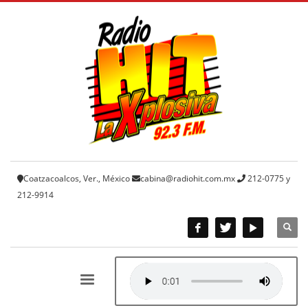
Coatzacoalcos, Ver., México
cabina@radiohit.com.mx
212-0775 y
212-9914