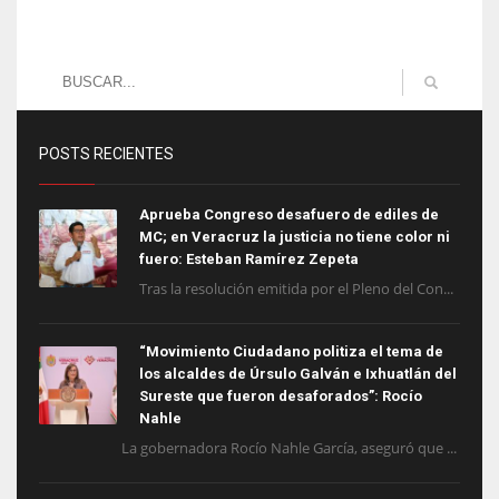
POSTS RECIENTES
Aprueba Congreso desafuero de ediles de
MC; en Veracruz la justicia no tiene color ni
fuero: Esteban Ramírez Zepeta
Tras la resolución emitida por el Pleno del Con...
“Movimiento Ciudadano politiza el tema de
los alcaldes de Úrsulo Galván e Ixhuatlán del
Sureste que fueron desaforados”: Rocío
Nahle
La gobernadora Rocío Nahle García, aseguró que ...