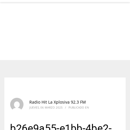
Radio Hit La Xplosiva 92.3 FM
JUEVES, 06 MARZO 2025
/
PUBLICADO EN
b26e9a55-e1bb-4be2-