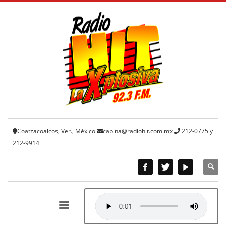
Coatzacoalcos, Ver., México
cabina@radiohit.com.mx
212-0775 y
212-9914