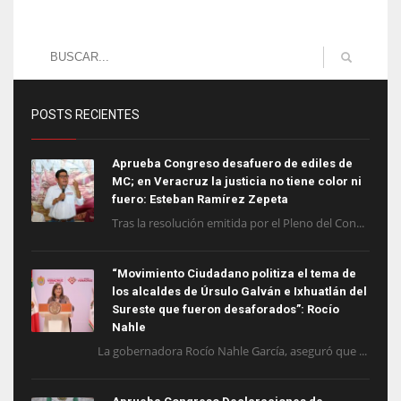
POSTS RECIENTES
Aprueba Congreso desafuero de ediles de
MC; en Veracruz la justicia no tiene color ni
fuero: Esteban Ramírez Zepeta
Tras la resolución emitida por el Pleno del Con...
“Movimiento Ciudadano politiza el tema de
los alcaldes de Úrsulo Galván e Ixhuatlán del
Sureste que fueron desaforados”: Rocío
Nahle
La gobernadora Rocío Nahle García, aseguró que ...