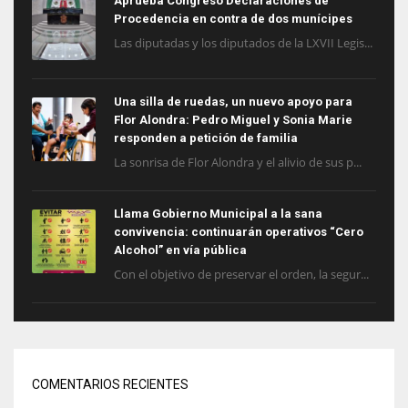
Aprueba Congreso Declaraciones de
Procedencia en contra de dos munícipes
Las diputadas y los diputados de la LXVII Legis...
Una silla de ruedas, un nuevo apoyo para
Flor Alondra: Pedro Miguel y Sonia Marie
responden a petición de familia
La sonrisa de Flor Alondra y el alivio de sus p...
Llama Gobierno Municipal a la sana
convivencia: continuarán operativos “Cero
Alcohol” en vía pública
Con el objetivo de preservar el orden, la segur...
COMENTARIOS RECIENTES