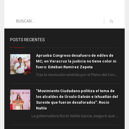
POSTS RECIENTES
Aprueba Congreso desafuero de ediles de
MC; en Veracruz la justicia no tiene color ni
fuero: Esteban Ramírez Zepeta
Tras la resolución emitida por el Pleno del Con...
“Movimiento Ciudadano politiza el tema de
los alcaldes de Úrsulo Galván e Ixhuatlán del
Sureste que fueron desaforados”: Rocío
Nahle
La gobernadora Rocío Nahle García, aseguró que ...