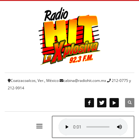
Coatzacoalcos, Ver., México
cabina@radiohit.com.mx
212-0775 y
212-9914