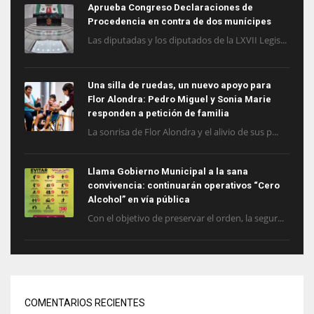
Aprueba Congreso Declaraciones de
Procedencia en contra de dos munícipes
Las diputadas y los diputados de la LXVII Legis...
Una silla de ruedas, un nuevo apoyo para
Flor Alondra: Pedro Miguel y Sonia Marie
responden a petición de familia
La sonrisa de Flor Alondra y el alivio de sus p...
Llama Gobierno Municipal a la sana
convivencia: continuarán operativos “Cero
Alcohol” en vía pública
Con el objetivo de preservar el orden, la segur...
COMENTARIOS RECIENTES