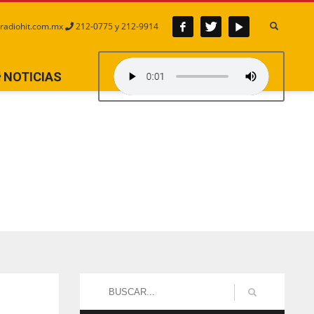
radiohit.com.mx
212-0775 y 212-9914
NOTICIAS