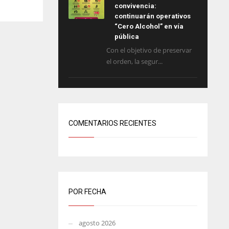
convivencia:
continuarán operativos
“Cero Alcohol” en vía
pública
Con el objetivo de preservar
el orden, la segur...
COMENTARIOS RECIENTES
POR FECHA
agosto 2026