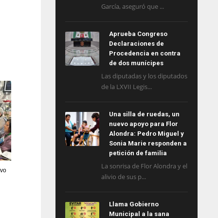
García, aseguró que ...
Aprueba Congreso
Declaraciones de
Procedencia en contra
de dos munícipes
Las diputadas y los diputados
de la LXVII Legis...
Una silla de ruedas, un
nuevo apoyo para Flor
Alondra: Pedro Miguel y
Sonia Marie responden a
petición de familia
La sonrisa de Flor Alondra y el
ivo
alivio de sus p...
Llama Gobierno
Municipal a la sana