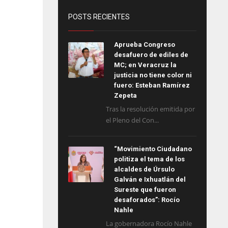
POSTS RECIENTES
Aprueba Congreso
desafuero de ediles de
MC; en Veracruz la
justicia no tiene color ni
fuero: Esteban Ramírez
Zepeta
Tras la resolución emitida por
el Pleno del Con...
“Movimiento Ciudadano
politiza el tema de los
alcaldes de Úrsulo
Galván e Ixhuatlán del
Sureste que fueron
desaforados”: Rocío
Nahle
La gobernadora Rocío Nahle