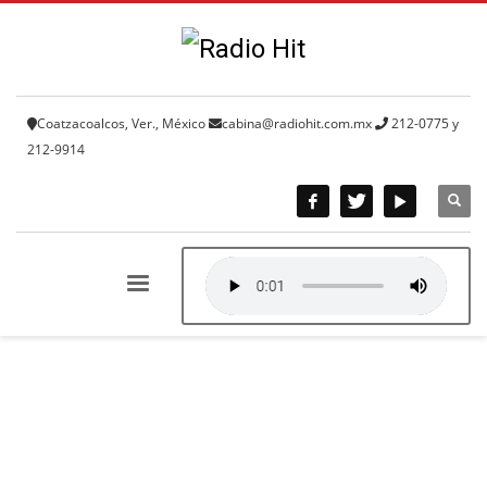
Coatzacoalcos, Ver., México
cabina@radiohit.com.mx
212-0775 y
212-9914