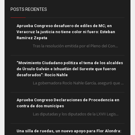
POSTS RECIENTES
Aprueba Congreso desafuero de ediles de MC; en
Veracruz la justicia no tiene color ni fuero: Esteban
Ramírez Zepeta
Tras la resolución emitida por el Pleno del Con...
“Movimiento Ciudadano politiza el tema de los alcaldes
de Úrsulo Galván e Ixhuatlán del Sureste que fueron
desaforados”: Rocío Nahle
La gobernadora Rocío Nahle García, aseguró que ...
Aprueba Congreso Declaraciones de Procedencia en
contra de dos munícipes
Las diputadas y los diputados de la LXVII Legis...
Una silla de ruedas, un nuevo apoyo para Flor Alondra: