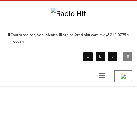
Coatzacoalcos, Ver., México
cabina@radiohit.com.mx
212-0775 y
212-9914