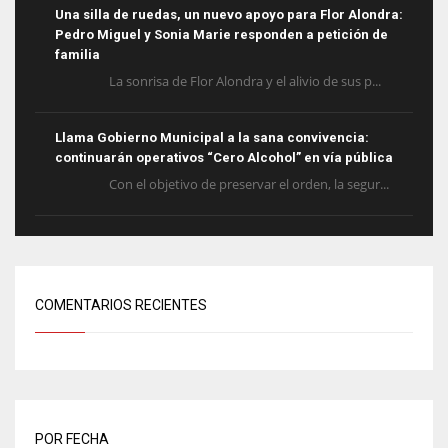
Una silla de ruedas, un nuevo apoyo para Flor Alondra:
Pedro Miguel y Sonia Marie responden a petición de
familia
La sonrisa de Flor Alondra y el alivio de sus p...
Llama Gobierno Municipal a la sana convivencia:
continuarán operativos “Cero Alcohol” en vía pública
Con el objetivo de preservar el orden, la segur...
COMENTARIOS RECIENTES
POR FECHA