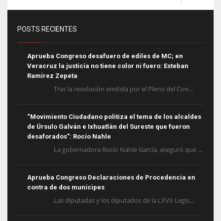
POSTS RECIENTES
Aprueba Congreso desafuero de ediles de MC; en
Veracruz la justicia no tiene color ni fuero: Esteban
Ramírez Zepeta
Tras la resolución emitida por el Pleno del Con...
“Movimiento Ciudadano politiza el tema de los alcaldes
de Úrsulo Galván e Ixhuatlán del Sureste que fueron
desaforados”: Rocío Nahle
La gobernadora Rocío Nahle García, aseguró que ...
Aprueba Congreso Declaraciones de Procedencia en
contra de dos munícipes
Las diputadas y los diputados de la LXVII Legis...