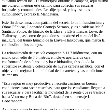
“Cuando recorrí los 212 municipios durante la campaña, aquí mismo
me pidieron mejorar este camino para conectar sus escuelas,
hospitales y comunidades. Les dije que sí, y hoy estamos
cumpliendo”, expresó la Mandataria.
Este fin de semana, acompañada del secretario de Infraestructura y
Obras Públicas, Leonardo Cornejo Serrano, y las alcaldesas Malú
Santiago Ponce, de Ignacio de la Llave, y Elvia Illescas Loyo, de
Tlalixcoyan, así como de pobladores, encabezó el corte del listón
inaugural del tramo Ignacio de la Llave–Tlalixcoyan, que marca la
conclusión de los trabajos.
La rehabilitación de esta vía comprendió 11.3 kilómetros, con un
ancho promedio de 7.5 metros, e incluyó apertura de caja,
conformación de subrasante y base hidráulica, fresado de la
superficie existente y colocación de nueva carpeta asfáltica, con el
objetivo de mejorar la durabilidad de la carretera y las condiciones
de tránsito.
“Esta región es muy productiva y necesita caminos en buenas
condiciones para sacar cosechas, para que los estudiantes lleguen a
sus escuelas y para facilitar la movilidad de la gente que se traslada
hacia Veracruz y Boca del Río”, destacó en su mensaje la
Gobernadora.
Asimismo, anunció que el proyecto continuará con obras