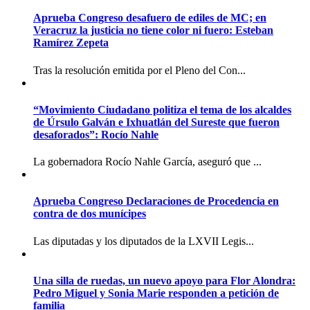
Aprueba Congreso desafuero de ediles de MC; en
Veracruz la justicia no tiene color ni fuero: Esteban
Ramírez Zepeta
Tras la resolución emitida por el Pleno del Con...
“Movimiento Ciudadano politiza el tema de los alcaldes
de Úrsulo Galván e Ixhuatlán del Sureste que fueron
desaforados”: Rocío Nahle
La gobernadora Rocío Nahle García, aseguró que ...
Aprueba Congreso Declaraciones de Procedencia en
contra de dos munícipes
Las diputadas y los diputados de la LXVII Legis...
Una silla de ruedas, un nuevo apoyo para Flor Alondra:
Pedro Miguel y Sonia Marie responden a petición de
familia