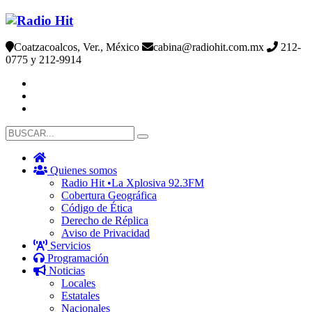
Coatzacoalcos, Ver., México
cabina@radiohit.com.mx
212-
0775 y 212-9914
Quienes somos
Radio Hit •La Xplosiva 92.3FM
Cobertura Geográfica
Código de Ética
Derecho de Réplica
Aviso de Privacidad
Servicios
Programación
Noticias
Locales
Estatales
Nacionales