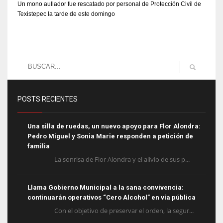
Un mono aullador fue rescatado por personal de Protección Civil de
Texistepec la tarde de este domingo
POSTS RECIENTES
Una silla de ruedas, un nuevo apoyo para Flor Alondra:
Pedro Miguel y Sonia Marie responden a petición de
familia
La sonrisa de Flor Alondra y el alivio de sus p...
Llama Gobierno Municipal a la sana convivencia:
continuarán operativos “Cero Alcohol” en vía pública
Con el objetivo de preservar el orden, la segur...