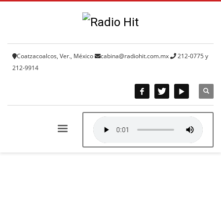
Coatzacoalcos, Ver., México
cabina@radiohit.com.mx
212-0775 y
212-9914