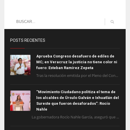
POSTS RECIENTES
Aprueba Congreso desafuero de ediles de
MC; en Veracruz la justicia no tiene color ni
fuero: Esteban Ramírez Zepeta
Tras la resolución emitida por el Pleno del Con...
“Movimiento Ciudadano politiza el tema de
los alcaldes de Úrsulo Galván e Ixhuatlán del
Sureste que fueron desaforados”: Rocío
Nahle
La gobernadora Rocío Nahle García, aseguró que ...