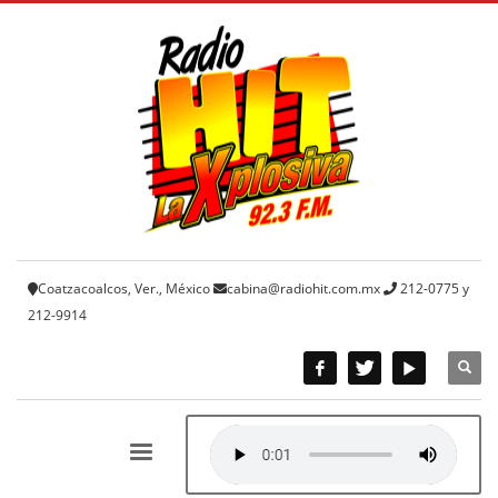
Coatzacoalcos, Ver., México
cabina@radiohit.com.mx
212-0775 y
212-9914