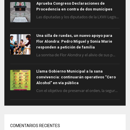
Aprueba Congreso Declaraciones de
Procedencia en contra de dos munícipes
Las diputadas y los diputados de la LXVII Legis...
Una silla de ruedas, un nuevo apoyo para
Flor Alondra: Pedro Miguel y Sonia Marie
responden a petición de familia
La sonrisa de Flor Alondra y el alivio de sus p...
Llama Gobierno Municipal a la sana
convivencia: continuarán operativos “Cero
Alcohol” en vía pública
Con el objetivo de preservar el orden, la segur...
COMENTARIOS RECIENTES