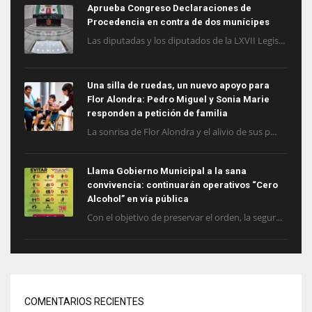
Aprueba Congreso Declaraciones de
Procedencia en contra de dos munícipes
Las diputadas y los diputados de la LXVII Legis...
Una silla de ruedas, un nuevo apoyo para
Flor Alondra: Pedro Miguel y Sonia Marie
responden a petición de familia
La sonrisa de Flor Alondra y el alivio de sus p...
Llama Gobierno Municipal a la sana
convivencia: continuarán operativos “Cero
Alcohol” en vía pública
Con el objetivo de preservar el orden, la segur...
COMENTARIOS RECIENTES