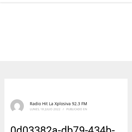
Radio Hit La Xplosiva 92.3 FM
LUNES, 18 JULIO 2022
/
PUBLICADO EN
0d03382a-db79-434b-