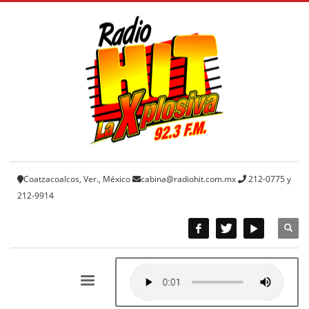
Coatzacoalcos, Ver., México
cabina@radiohit.com.mx
212-0775 y
212-9914