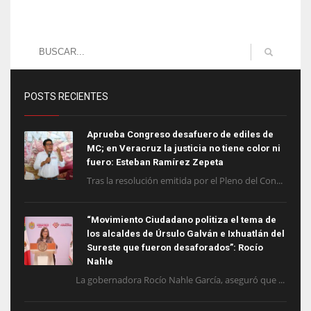
POSTS RECIENTES
Aprueba Congreso desafuero de ediles de
MC; en Veracruz la justicia no tiene color ni
fuero: Esteban Ramírez Zepeta
Tras la resolución emitida por el Pleno del Con...
“Movimiento Ciudadano politiza el tema de
los alcaldes de Úrsulo Galván e Ixhuatlán del
Sureste que fueron desaforados”: Rocío
Nahle
La gobernadora Rocío Nahle García, aseguró que ...