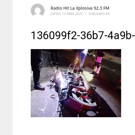
Radio Hit La Xplosiva 92.3 FM
JUEVES, 10 ABRIL 2025
/
PUBLICADO EN
136099f2-36b7-4a9b