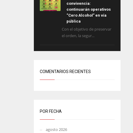
convivencia:
continuarán operativos
“Cero Alcohol” en vía
pública
Con el objetivo de preservar
el orden, la segur...
COMENTARIOS RECIENTES
POR FECHA
agosto 2026