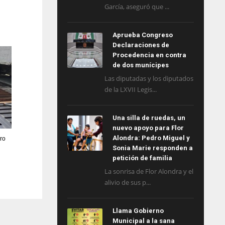
García, aseguró que ...
Aprueba Congreso
Declaraciones de
Procedencia en contra
de dos munícipes
Las diputadas y los diputados
de la LXVII Legis...
Una silla de ruedas, un
nuevo apoyo para Flor
Alondra: Pedro Miguel y
ro
Sonia Marie responden a
petición de familia
La sonrisa de Flor Alondra y el
alivio de sus p...
Llama Gobierno
Municipal a la sana