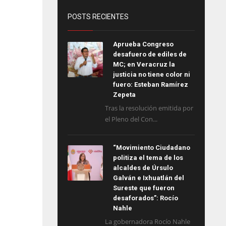
POSTS RECIENTES
Aprueba Congreso
desafuero de ediles de
MC; en Veracruz la
justicia no tiene color ni
fuero: Esteban Ramírez
Zepeta
Tras la resolución emitida por
el Pleno del Con...
“Movimiento Ciudadano
politiza el tema de los
alcaldes de Úrsulo
Galván e Ixhuatlán del
Sureste que fueron
desaforados”: Rocío
Nahle
La gobernadora Rocío Nahle