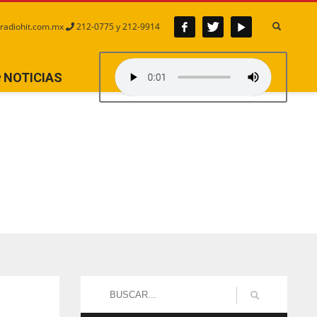
radiohit.com.mx
212-0775 y 212-9914
NOTICIAS