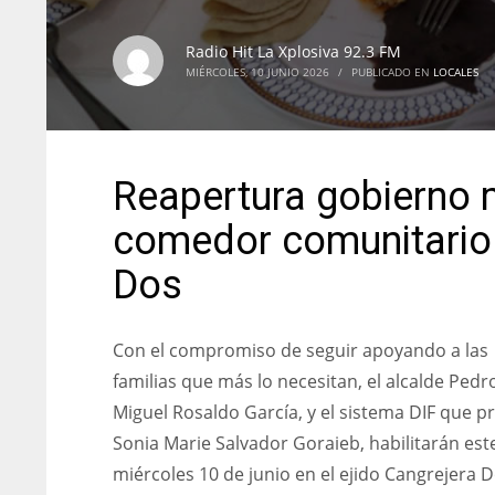
Radio Hit La Xplosiva 92.3 FM
MIÉRCOLES, 10 JUNIO 2026
/
PUBLICADO EN
LOCALES
Reapertura gobierno m
comedor comunitario 
Dos
Con el compromiso de seguir apoyando a las
familias que más lo necesitan, el alcalde Pedr
Miguel Rosaldo García, y el sistema DIF que p
Sonia Marie Salvador Goraieb, habilitarán est
miércoles 10 de junio en el ejido Cangrejera D