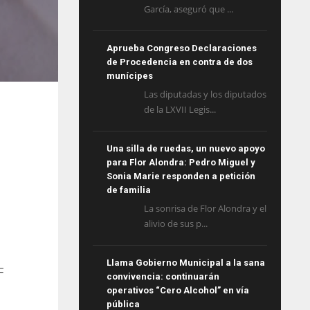
García, aseguró que ...
Aprueba Congreso Declaraciones
de Procedencia en contra de dos
munícipes
Las diputadas y los diputados
de la LXVII Legis...
Una silla de ruedas, un nuevo apoyo
para Flor Alondra: Pedro Miguel y
Sonia Marie responden a petición
de familia
La sonrisa de Flor Alondra y el
alivio de sus p...
Llama Gobierno Municipal a la sana
F
convivencia: continuarán
operativos “Cero Alcohol” en vía
pública