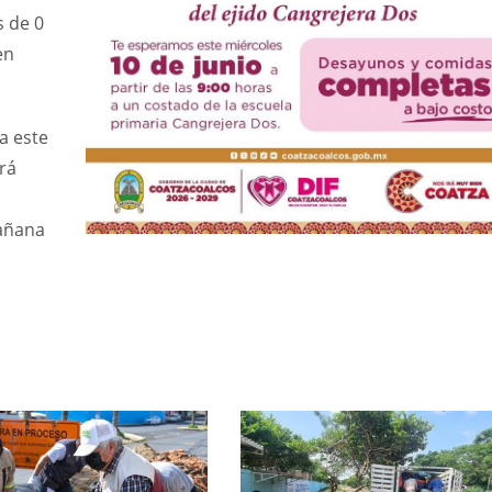
s de 0
en
a este
rá
mañana