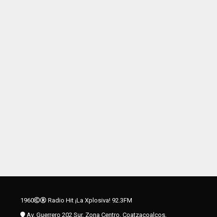
1960
Radio Hit ¡La Xplosiva! 92.3FM
Av. Guerrero 202 Sur, Zona Centro, Coatzacoalcos,