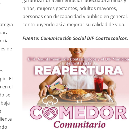
garantizar una alimentación adecuada a niñas y
s.
niños, mujeres gestantes, adultos mayores,
personas con discapacidad y público en general,
ategia
contribuyendo así a mejorar su calidad de vida.
para
Fuente: Comunicación Social DIF Coatzacoalcos.
encia
nes de
es
io. El
 en el
do se
abaja
e
diente
endo