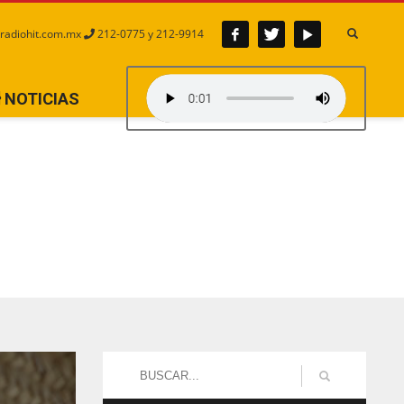
radiohit.com.mx
212-0775 y 212-9914
NOTICIAS