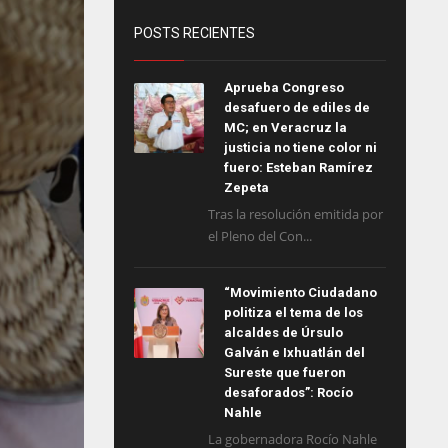
POSTS RECIENTES
Aprueba Congreso
desafuero de ediles de
MC; en Veracruz la
justicia no tiene color ni
fuero: Esteban Ramírez
Zepeta
Tras la resolución emitida por
el Pleno del Con...
“Movimiento Ciudadano
politiza el tema de los
alcaldes de Úrsulo
Galván e Ixhuatlán del
Sureste que fueron
desaforados”: Rocío
Nahle
La gobernadora Rocío Nahle