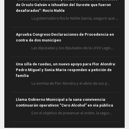
de Úrsulo Galván e Ixhuatlán del Sureste que fueron
desaforados”: Rocío Nahle
La gobernadora Rocío Nahle García, aseguró que ...
Aprueba Congreso Declaraciones de Procedencia en
contra de dos munícipes
Las diputadas y los diputados de la LXVII Legis...
Una silla de ruedas, un nuevo apoyo para Flor Alondra:
Pedro Miguel y Sonia Marie responden a petición de
familia
La sonrisa de Flor Alondra y el alivio de sus p...
Llama Gobierno Municipal a la sana convivencia:
continuarán operativos “Cero Alcohol” en vía pública
Con el objetivo de preservar el orden, la segur...