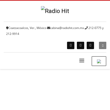
Coatzacoalcos, Ver., México
cabina@radiohit.com.mx
212-0775 y
212-9914