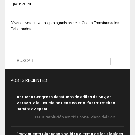
Ejecutiva INE
Jóvenes veracruzanos, protagonistas de la Cuarta Transformación:
Gobernadora
POSTS RECIENTES
Aprueba Congreso desafuero de ediles de MC; en
Veracruz la justicia no tiene color ni fuero: Esteban
Ramírez Zepeta
Tras la resolución emitida por el Pleno del Con...
“Movimiento Ciudadano politiza el tema de los alcaldes