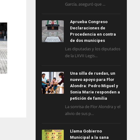
García, aseguró que ...
Aprueba Congreso
Declaraciones de
Procedencia en contra
de dos munícipes
Las diputadas y los diputados
de la LXVII Legis...
Una silla de ruedas, un
nuevo apoyo para Flor
Alondra: Pedro Miguel y
Sonia Marie responden a
petición de familia
La sonrisa de Flor Alondra y el
alivio de sus p...
Llama Gobierno
Municipal a la sana