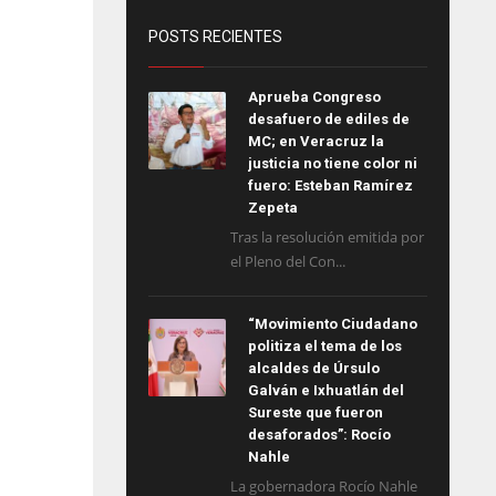
POSTS RECIENTES
Aprueba Congreso
desafuero de ediles de
MC; en Veracruz la
justicia no tiene color ni
fuero: Esteban Ramírez
Zepeta
Tras la resolución emitida por
el Pleno del Con...
“Movimiento Ciudadano
politiza el tema de los
alcaldes de Úrsulo
Galván e Ixhuatlán del
Sureste que fueron
desaforados”: Rocío
Nahle
La gobernadora Rocío Nahle