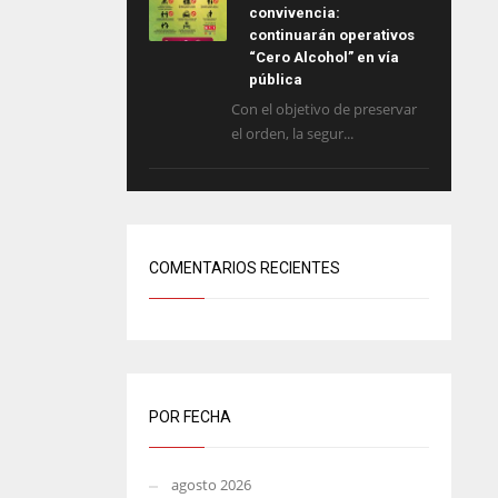
convivencia:
continuarán operativos
“Cero Alcohol” en vía
pública
Con el objetivo de preservar
el orden, la segur...
COMENTARIOS RECIENTES
POR FECHA
agosto 2026