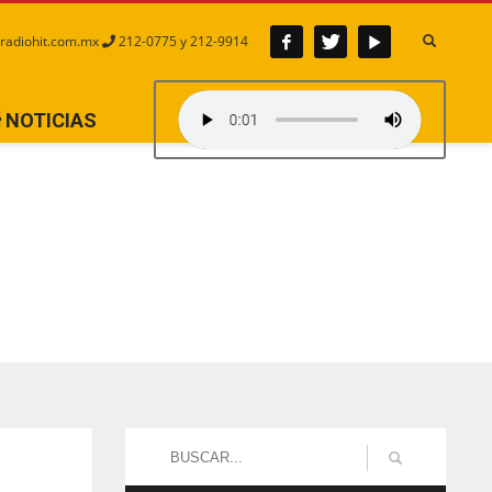
radiohit.com.mx
212-0775 y 212-9914
NOTICIAS