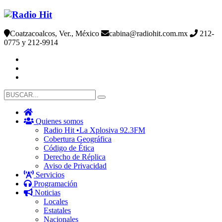
Coatzacoalcos, Ver., México
cabina@radiohit.com.mx
212-
0775 y 212-9914
Quienes somos
Radio Hit •La Xplosiva 92.3FM
Cobertura Geográfica
Código de Ética
Derecho de Réplica
Aviso de Privacidad
Servicios
Programación
Noticias
Locales
Estatales
Nacionales