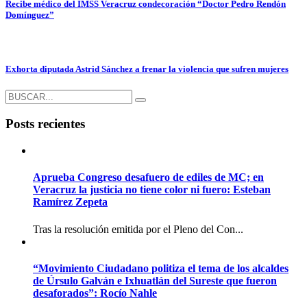
Recibe médico del IMSS Veracruz condecoración “Doctor Pedro Rendón
Domínguez”
Exhorta diputada Astrid Sánchez a frenar la violencia que sufren mujeres
Posts recientes
Aprueba Congreso desafuero de ediles de MC; en
Veracruz la justicia no tiene color ni fuero: Esteban
Ramírez Zepeta
Tras la resolución emitida por el Pleno del Con...
“Movimiento Ciudadano politiza el tema de los alcaldes
de Úrsulo Galván e Ixhuatlán del Sureste que fueron
desaforados”: Rocío Nahle