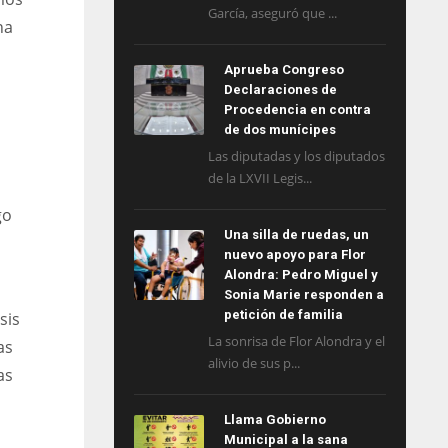
García, aseguró que ...
na
Aprueba Congreso
Declaraciones de
Procedencia en contra
de dos munícipes
Las diputadas y los diputados
de la LXVII Legis...
go
Una silla de ruedas, un
nuevo apoyo para Flor
Alondra: Pedro Miguel y
Sonia Marie responden a
petición de familia
sis
La sonrisa de Flor Alondra y el
as
alivio de sus p...
as
Llama Gobierno
Municipal a la sana