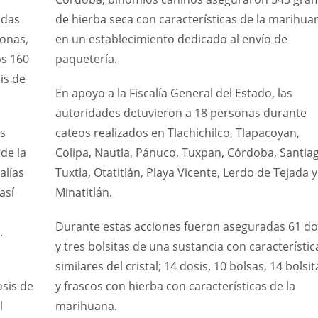
adas
de hierba seca con características de la marihua
sonas,
en un establecimiento dedicado al envío de
os 160
paquetería.
is de
En apoyo a la Fiscalía General del Estado, las
autoridades detuvieron a 18 personas durante
as
cateos realizados en Tlachichilco, Tlapacoyan,
de la
Colipa, Nautla, Pánuco, Tuxpan, Córdoba, Santia
alías
Tuxtla, Otatitlán, Playa Vicente, Lerdo de Tejada y
así
Minatitlán.
Durante estas acciones fueron aseguradas 61 do
.
y tres bolsitas de una sustancia con característic
similares del cristal; 14 dosis, 10 bolsas, 14 bolsit
sis de
y frascos con hierba con características de la
l
marihuana.