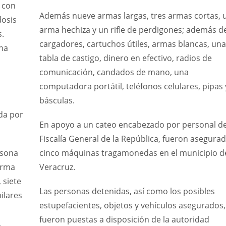
a con
Además nueve armas largas, tres armas cortas, 
dosis
arma hechiza y un rifle de perdigones; además d
s.
cargadores, cartuchos útiles, armas blancas, una
una
tabla de castigo, dinero en efectivo, radios de
comunicación, candados de mano, una
computadora portátil, teléfonos celulares, pipas 
básculas.
da por
En apoyo a un cateo encabezado por personal de
Fiscalía General de la República, fueron asegura
rsona
cinco máquinas tragamonedas en el municipio d
arma
Veracruz.
 siete
Las personas detenidas, así como los posibles
ilares
estupefacientes, objetos y vehículos asegurados,
fueron puestas a disposición de la autoridad
.