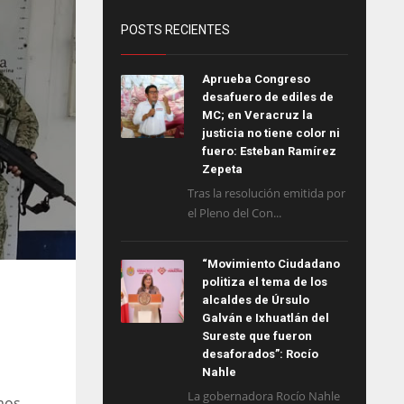
POSTS RECIENTES
Aprueba Congreso
desafuero de ediles de
MC; en Veracruz la
justicia no tiene color ni
fuero: Esteban Ramírez
Zepeta
Tras la resolución emitida por
el Pleno del Con...
“Movimiento Ciudadano
politiza el tema de los
alcaldes de Úrsulo
Galván e Ixhuatlán del
Sureste que fueron
desaforados”: Rocío
Nahle
La gobernadora Rocío Nahle
mos