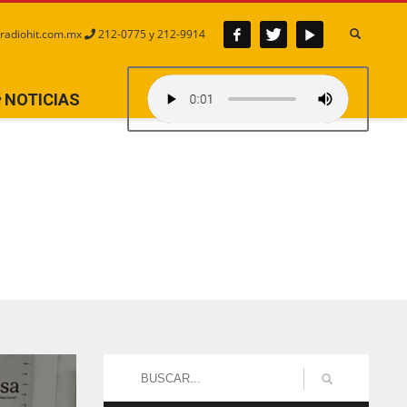
radiohit.com.mx
212-0775 y 212-9914
NOTICIAS