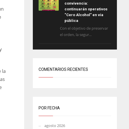
convivencia:
un
continuarán operativos
“Cero Alcohol” en vía
e
pública
Con el objetivo de preservar
el orden, la segur...
y
COMENTARIOS RECIENTES
 la
das
e
POR FECHA
agosto 2026