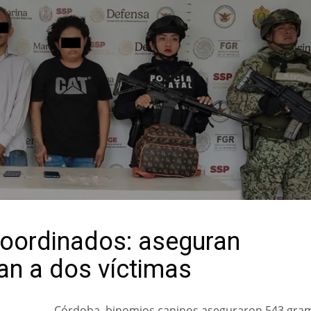
coordinados: aseguran
an a dos víctimas
Córdoba, binomios caninos aseguraron 543 gra