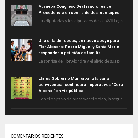
Aprueba Congreso Declaraciones de
Procedencia en contra de dos munícipes
Las diputadas y los diputados de la LXVII Legis...
Una silla de ruedas, un nuevo apoyo para
Flor Alondra: Pedro Miguel y Sonia Marie
responden a petición de familia
La sonrisa de Flor Alondra y el alivio de sus p...
Llama Gobierno Municipal a la sana
convivencia: continuarán operativos “Cero
Alcohol” en vía pública
Con el objetivo de preservar el orden, la segur...
COMENTARIOS RECIENTES