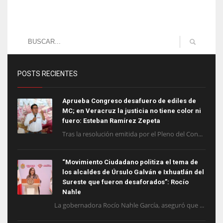
POSTS RECIENTES
Aprueba Congreso desafuero de ediles de
MC; en Veracruz la justicia no tiene color ni
fuero: Esteban Ramírez Zepeta
Tras la resolución emitida por el Pleno del Con...
“Movimiento Ciudadano politiza el tema de
los alcaldes de Úrsulo Galván e Ixhuatlán del
Sureste que fueron desaforados”: Rocío
Nahle
La gobernadora Rocío Nahle García, aseguró que ...