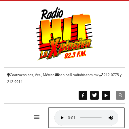
Coatzacoalcos, Ver., México
cabina@radiohit.com.mx
212-0775 y
212-9914