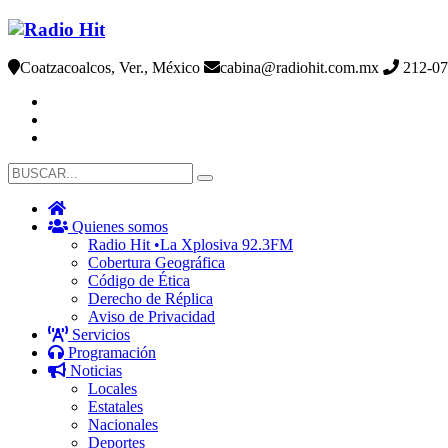
Coatzacoalcos, Ver., México
cabina@radiohit.com.mx
212-07
Quienes somos
Radio Hit •La Xplosiva 92.3FM
Cobertura Geográfica
Código de Ética
Derecho de Réplica
Aviso de Privacidad
Servicios
Programación
Noticias
Locales
Estatales
Nacionales
Deportes