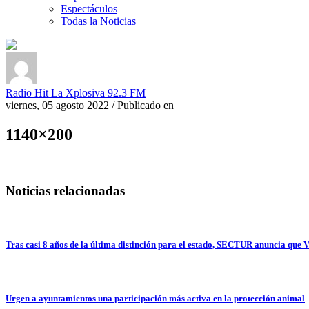
Espectáculos
Todas la Noticias
Radio Hit La Xplosiva 92.3 FM
viernes, 05 agosto 2022
/
Publicado en
1140×200
Noticias relacionadas
Tras casi 8 años de la última distinción para el estado, SECTUR anuncia qu
Urgen a ayuntamientos una participación más activa en la protección animal