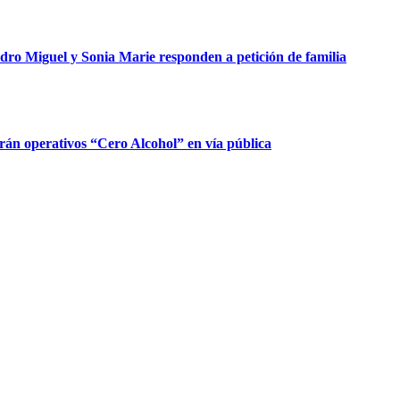
dro Miguel y Sonia Marie responden a petición de familia
rán operativos “Cero Alcohol” en vía pública