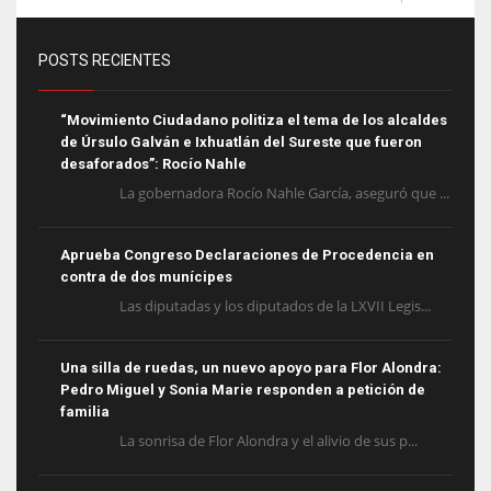
POSTS RECIENTES
“Movimiento Ciudadano politiza el tema de los alcaldes
de Úrsulo Galván e Ixhuatlán del Sureste que fueron
desaforados”: Rocío Nahle
La gobernadora Rocío Nahle García, aseguró que ...
Aprueba Congreso Declaraciones de Procedencia en
contra de dos munícipes
Las diputadas y los diputados de la LXVII Legis...
Una silla de ruedas, un nuevo apoyo para Flor Alondra:
Pedro Miguel y Sonia Marie responden a petición de
familia
La sonrisa de Flor Alondra y el alivio de sus p...