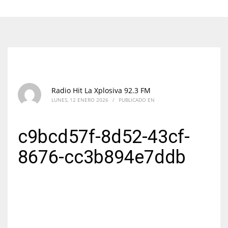
Radio Hit La Xplosiva 92.3 FM
LUNES, 12 ENERO 2026
/
PUBLICADO EN
c9bcd57f-8d52-43cf-
8676-cc3b894e7ddb