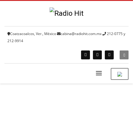
Coatzacoalcos, Ver., México
cabina@radiohit.com.mx
212-0775 y
212-9914