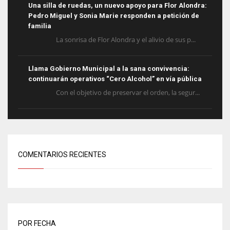
Una silla de ruedas, un nuevo apoyo para Flor Alondra:
Pedro Miguel y Sonia Marie responden a petición de
familia
La sonrisa de Flor Alondra y el alivio de sus p...
Llama Gobierno Municipal a la sana convivencia:
continuarán operativos “Cero Alcohol” en vía pública
Con el objetivo de preservar el orden, la segur...
COMENTARIOS RECIENTES
POR FECHA