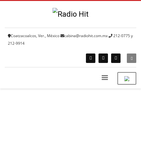
Coatzacoalcos, Ver., México
cabina@radiohit.com.mx
212-0775 y
212-9914