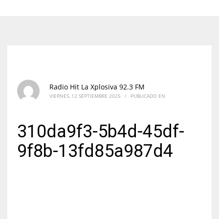
Radio Hit La Xplosiva 92.3 FM
VIERNES, 12 SEPTIEMBRE 2025
/
PUBLICADO EN
310da9f3-5b4d-45df-
9f8b-13fd85a987d4