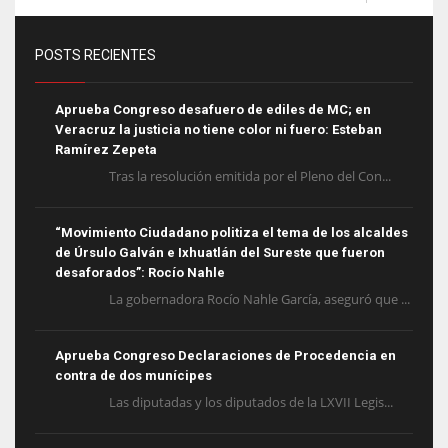
POSTS RECIENTES
Aprueba Congreso desafuero de ediles de MC; en
Veracruz la justicia no tiene color ni fuero: Esteban
Ramírez Zepeta
Tras la resolución emitida por el Pleno del Con...
“Movimiento Ciudadano politiza el tema de los alcaldes
de Úrsulo Galván e Ixhuatlán del Sureste que fueron
desaforados”: Rocío Nahle
La gobernadora Rocío Nahle García, aseguró que ...
Aprueba Congreso Declaraciones de Procedencia en
contra de dos munícipes
Las diputadas y los diputados de la LXVII Legis...